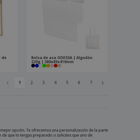
r de
Bolsa de asa ODESSA | Algodón
220g | 380x85x410mm
‹
›
1
2
3
4
5
6
7
la mejor opción. Te ofrecemos una personalización de la parte
e de que lo tengas preparado o solicites que uno de