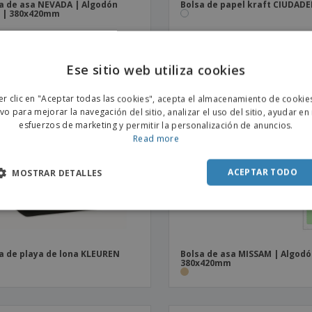
a de asa NEVADA | Algodón
Bolsa de papel kraft CIUDADE
 | 380x420mm
Ese sitio web utiliza cookies
ENGL
er clic en "Aceptar todas las cookies", acepta el almacenamiento de cookie
POR
ivo para mejorar la navegación del sitio, analizar el uso del sitio, ayudar en
esfuerzos de marketing y permitir la personalización de anuncios.
SPAN
Read more
ACEPTAR TODO
MOSTRAR DETALLES
a de playa de lona KLEUREN
Bolsa de asa MISSAM | Algodó
380x420mm