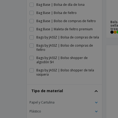
Bag Base | Bolsa de día de lona
Bag Base | Bolsa de fieltro
Bag Base | Bolso de compras de fieltro
Bols
sell
troq
Bag Base | Maleta de fieltro premium
Bags by JASSZ | Bolsa de compras de tela
Bags by JASSZ | Bolso de compras de
fieltro
Bags by JASSZ | Bolso shopper de
algodón SH
Bags by JASSZ | Bolso shopper de tela
vaquera
Bags by JASSZ | Bolso shopper pequeño
de fieltro
Tipo de material
Bolsa
Papel y Cartulina
Bolsa Antibacterial Kiarax
Plástico
Bolsa Kambax