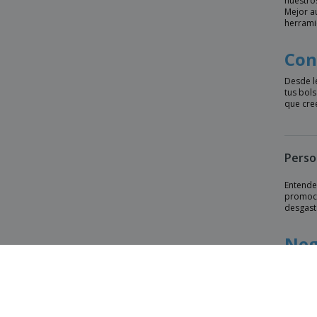
nuestros
450x120x350mm
Mejor a
herrami
Bolsa de asa NACRY | Yute | 440x330mm
Bolsa de asa NEPAX | Algodón |
Con
380x420mm
Desde l
Bolsa de asa NETFOLDABLE | Algodón |
tus bol
400x400mm
que cre
Bolsa de asa NEVADA | Algodón 100g |
380x420mm
Bolsa de asa NINGBO | Algodón 320g |
Perso
470x110x305mm
Bolsa de asa ODESSA | Algodón 220g |
Entende
380x85x410mm
promocio
desgast
Bolsa de asa PERU | Algodón 180g |
380x420mm
Neg
Bolsa de asa POINT | Non-woven |
350x60x400mm
Azu
Bolsa de asa PONKAL | Algodón |
370x410mm
Bolsa de asa RECYCLE | Plástico |