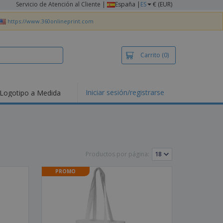
Servicio de Atención al Cliente
|
España |
ES
€ (EUR)
https://www.360onlineprint.com
Carrito
(0)
Iniciar sesión/registrarse
Logotipo a Medida
mociones y
ductos
tacados
setas y Polos
dados
Productos por página:
vidades al aire
e
PROMO
bajo desde casa
s de Envío
alos
sonalizados
ductos ecológicos