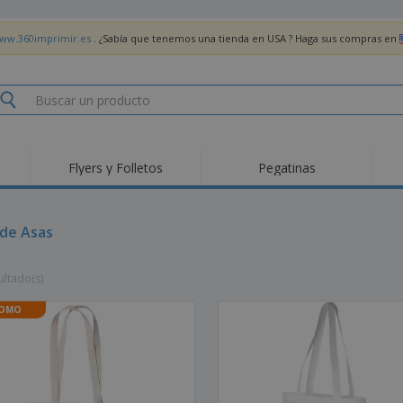
www.360imprimir.es
. ¿Sabía que tenemos una tienda en USA ? Haga sus compras en
Flyers y Folletos
Pegatinas
Pro
Tendencias
Nuevos productos
pro
des
Banderas, estandartes
 de Asas
Roll-Up
Cami
y guiones
Equipos y suministros
Roll-ups
Bor
para servicio de
ultado(s)
alimentos
Acti
Entrega a domicilio
Desechables
libr
Pegatinas, vinilos y
OMO
Relojes de pulsera
Tra
carteles
Sudaderas con
Copas y Trofeos
Caja
capucha
Reg
Expositores
Medallas
per
Pósters
Comida y Dulces
Pro