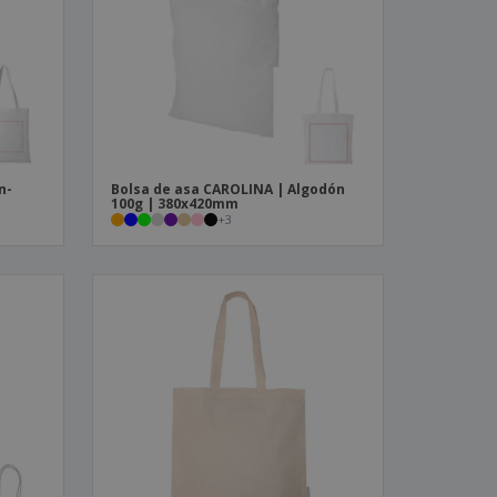
os y catálogos
n-
Bolsa de asa CAROLINA | Algodón
100g | 380x420mm
+
3