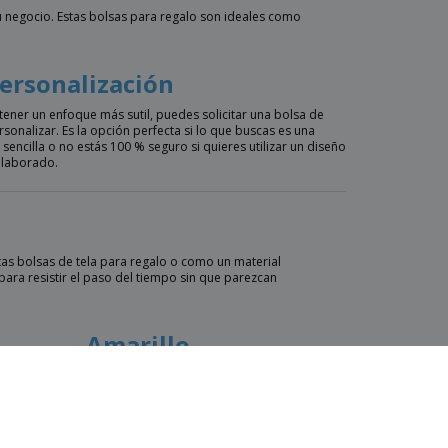
u negocio. Estas bolsas para regalo son ideales como
personalización
 tener un enfoque más sutil, puedes solicitar una bolsa de
ersonalizar. Es la opción perfecta si lo que buscas es una
sencilla o no estás 100 % seguro si quieres utilizar un diseño
elaborado.
as bolsas de tela para regalo o como un material
para resistir el paso del tiempo sin que parezcan
Amarillo
Marrón