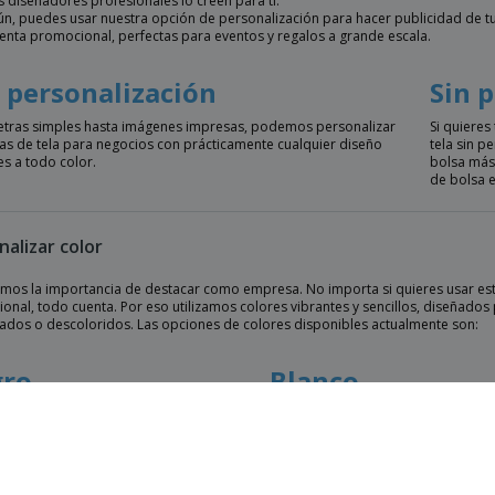
 diseñadores profesionales lo creen para ti.
ún, puedes usar nuestra opción de personalización para hacer publicidad de t
enta promocional, perfectas para eventos y regalos a grande escala.
 personalización
Sin 
etras simples hasta imágenes impresas, podemos personalizar
Si quieres
sas de tela para negocios con prácticamente cualquier diseño
tela sin p
es a todo color.
bolsa más 
de bolsa 
nalizar color
mos la importancia de destacar como empresa. No importa si quieres usar est
nal, todo cuenta. Por eso utilizamos colores vibrantes y sencillos, diseñados 
ados o descoloridos. Las opciones de colores disponibles actualmente son:
ro
Blanco
l
Azul marino