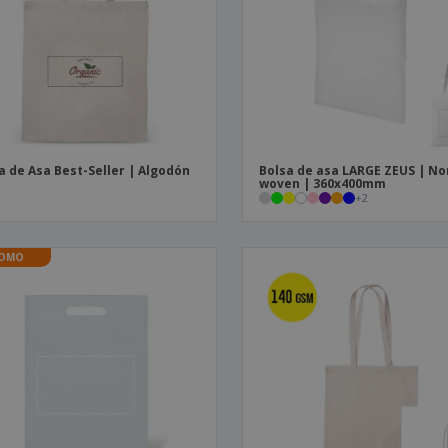
Etiquetas para
Maletas y mochilas
Libr
Impresoras
a de Asa Best-Seller | Algodón
Bolsa de asa LARGE ZEUS | No
woven | 360x400mm
+
2
OMO