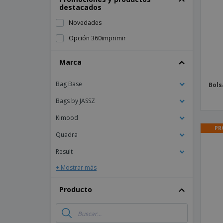
destacados
Imanes Personalizados
Novedades
Lonas
Opción 360imprimir
Marca
Bag Base
Bols
Bags by JASSZ
Kimood
PR
Quadra
Result
+ Mostrar más
Producto