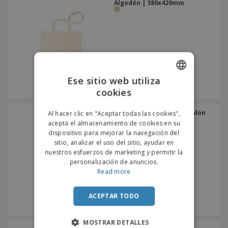
Algodón | 380x420mm
Ese sitio web utiliza
cookies
ENGLISH
PORTUGUESE
Bolsa de asa PERU | Algodón
Al hacer clic en "Aceptar todas las cookies",
180g | 380x420mm
acepta el almacenamiento de cookies en su
SPANISH
dispositivo para mejorar la navegación del
sitio, analizar el uso del sitio, ayudar en
nuestros esfuerzos de marketing y permitir la
personalización de anuncios.
Read more
ACEPTAR TODO
MOSTRAR DETALLES