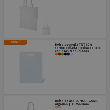
o
s
PROMO
Bolsa pequeña TNT 80 g
termo sellada | Bolsa de tela
con asas troqueladas
Bolsa de asa LONGORGANIC |
Algodón | 380x420mm