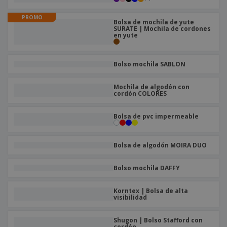
s
e
o
p
n
O
s
a
a
PROMO
f
E
Bolsa de mochila de yute
i
l
SURATE | Mochila de cordones
i
m
t
e
en yute
c
b
o
s
i
a
r
C
n
l
e
Bolso mochila SABLON
o
a
a
s
m
j
p
e
Mochila de algodón con
T
r
cordón COLORES
o
a
d
r
Bolsa de pvc impermeable
o
p
Iniciar
s
o
sesión/registrarse
l
r
o
Bolsa de algodón MOIRA DUO
t
s
e
Servicio
p
m
de
Bolso mochila DAFFY
r
a
Atención
o
al
d
Korntex | Bolsa de alta
Cliente
visibilidad
u
c
t
Shugon | Bolso Stafford con
cordón