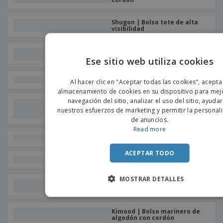
o
s
Shugon | Bolso tote de alta
visibilidad
Bolso de encaje reflectante
SHOOP REFLECTIVE
Ese sitio web utiliza cookies
ENGLIS
Bolso mochila CHANCERY
Al hacer clic en "Aceptar todas las cookies", acepta
PORTU
almacenamiento de cookies en su dispositivo para mejo
navegación del sitio, analizar el uso del sitio, ayuda
Bolso de cordón de corcho -
SPANIS
Bolso de cordón detalles de
nuestros esfuerzos de marketing y permitir la personal
corcho ILLA
de anuncios.
Read more
Bag Base | Bolsa de deporte
ACEPTAR TODO
Saco de yute tipo marino
MOSTRAR DETALLES
Bolso shopping de lona asas
largas MOIRA
Kimood | Bolso marinero de
algodón con cordón