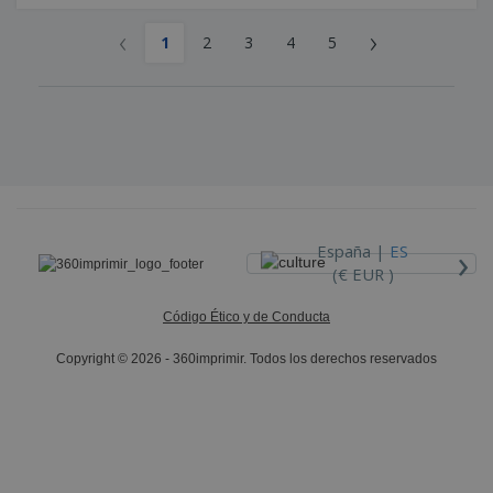
‹
›
1
2
3
4
5
›
España |
ES
(€ EUR )
Código Ético y de Conducta
Copyright © 2026 - 360imprimir. Todos los derechos reservados