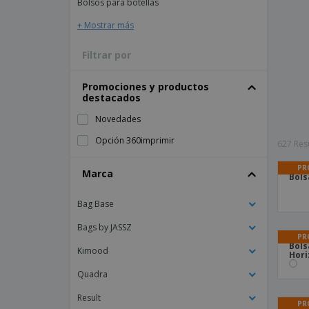
Bolsos para botellas
+ Mostrar más
Filtrar por
Promociones y productos
destacados
Novedades
Opción 360imprimir
627 Res
PR
Marca
Bols
Bag Base
Bags by JASSZ
PR
Bols
Kimood
Hori
Quadra
Result
PR