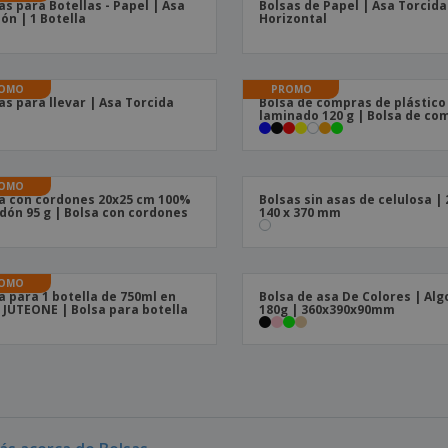
as para Botellas - Papel | Asa
Bolsas de Papel | Asa Torcida
ón | 1 Botella
Horizontal
OMO
PROMO
as para llevar | Asa Torcida
Bolsa de compras de plástico
laminado 120 g | Bolsa de co
OMO
a con cordones 20x25 cm 100%
Bolsas sin asas de celulosa | 
dón 95 g | Bolsa con cordones
140 x 370 mm
OMO
a para 1 botella de 750ml en
Bolsa de asa De Colores | Al
 JUTEONE | Bolsa para botella
180g | 360x390x90mm