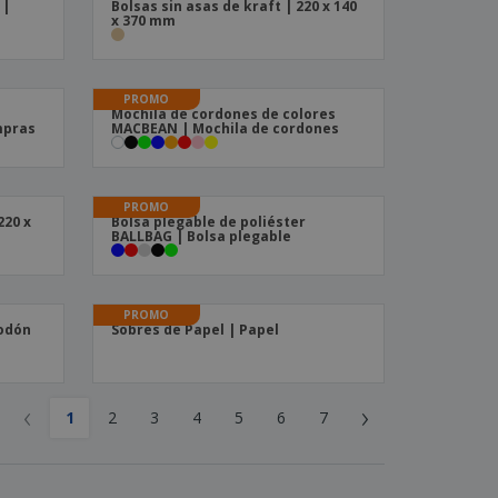
 |
Bolsas sin asas de kraft | 220 x 140
x 370 mm
PROMO
Mochila de cordones de colores
mpras
MACBEAN | Mochila de cordones
PROMO
220 x
Bolsa plegable de poliéster
BALLBAG | Bolsa plegable
PROMO
godón
Sobres de Papel | Papel
‹
›
1
2
3
4
5
6
7