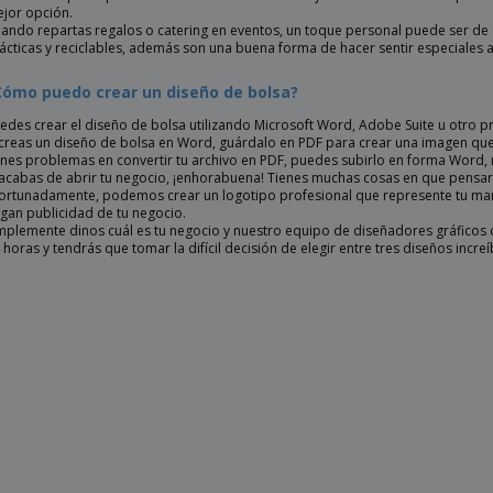
jor opción.
ando repartas regalos o catering en eventos, un toque personal puede ser de 
ácticas y reciclables, además son una buena forma de hacer sentir especiales a 
Cómo puedo crear un diseño de bolsa?
edes crear el diseño de bolsa utilizando Microsoft Word, Adobe Suite u otro p
 creas un diseño de bolsa en Word, guárdalo en PDF para crear una imagen que
enes problemas en convertir tu archivo en PDF, puedes subirlo en forma Word,
 acabas de abrir tu negocio, ¡enhorabuena! Tienes muchas cosas en que pensar, y
ortunadamente, podemos crear un logotipo profesional que represente tu marc
gan publicidad de tu negocio.
mplemente dinos cuál es tu negocio y nuestro equipo de diseñadores gráficos cr
 horas y tendrás que tomar la difícil decisión de elegir entre tres diseños increí