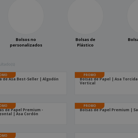
Bolsos no
Bolsas de
Bols
personalizados
Plástico
ultado(s)
OMO
PROMO
a de Asa Best-Seller | Algodón
Bolsas de Papel | Asa Torcida
Vertical
OMO
PROMO
as de Papel Premium -
Bolsas de Papel Premium | S
zontal | Asa Cordón
OMO