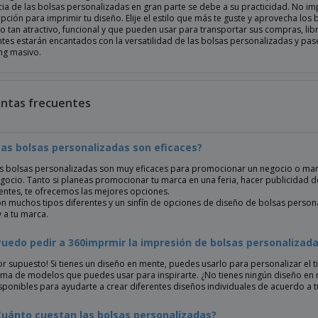
cia de las bolsas personalizadas en gran parte se debe a su practicidad. No imp
ción para imprimir tu diseño. Elije el estilo que más te guste y aprovecha los 
 tan atractivo, funcional y que pueden usar para transportar sus compras, libr
ntes estarán encantados con la versatilidad de las bolsas personalizadas y pas
ng masivo.
ntas frecuentes
Las bolsas personalizadas son eficaces?
s bolsas personalizadas son muy eficaces para promocionar un negocio o marca
gocio. Tanto si planeas promocionar tu marca en una feria, hacer publicidad 
ientes, te ofrecemos las mejores opciones.
n muchos tipos diferentes y un sinfín de opciones de diseño de bolsas personali
 y a tu marca.
Puedo pedir a 360imprmir la impresión de bolsas personalizad
or supuesto! Si tienes un diseño en mente, puedes usarlo para personalizar el
ma de modelos que puedes usar para inspirarte. ¿No tienes ningún diseño en
sponibles para ayudarte a crear diferentes diseños individuales de acuerdo a 
Cuánto cuestan las bolsas personalizadas?