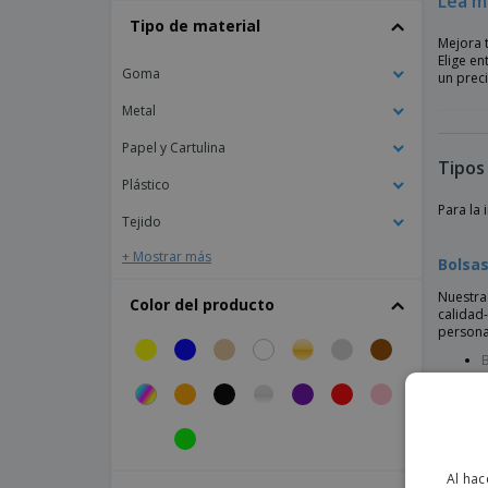
Lea m
Bags by JASSZ | Bolso shopper de tela
Tipo de material
vaquera
Mejora 
Bags by JASSZ | Bolso shopper pequeño
Elige e
Goma
de fieltro
un prec
Metal
Bags by JASSZ | Mochila bebé de lona de
algodón con cordón
Papel y Cartulina
Bolsa
Tipos
Plástico
Bolsa Annet Fairtrade
Para la
Tejido
Bolsa Antibacterial Kiarax
+ Mostrar más
Bolsa Antibacteriana Kiarax
Bolsas
Bolsa Antibacteriana Maxcron
Nuestra
Color del producto
calidad
Bolsa Bedwey
persona
B
Bolsa Bidal
B
Bolsa Biggy
Bolsa Blaster
Bolsa Botella Marcex
Al hac