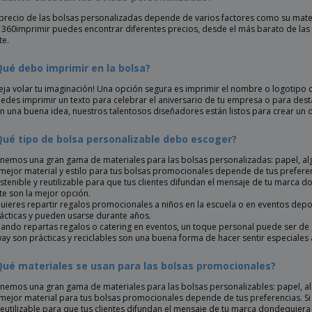
 precio de las bolsas personalizadas depende de varios factores como su materia
 360imprimir puedes encontrar diferentes precios, desde el más barato de las 
te.
Qué debo imprimir en la bolsa?
eja volar tu imaginación! Una opción segura es imprimir el nombre o logotipo d
edes imprimir un texto para celebrar el aniversario de tu empresa o para dest
n una buena idea, nuestros talentosos diseñadores están listos para crear un d
Qué tipo de bolsa personalizable debo escoger?
nemos una gran gama de materiales para las bolsas personalizadas: papel, alg
 mejor material y estilo para tus bolsas promocionales depende de tus preferenc
stenible y reutilizable para que tus clientes difundan el mensaje de tu marca
te son la mejor opción.
uieres repartir regalos promocionales a niños en la escuela o en eventos depor
ácticas y pueden usarse durante años.
ando repartas regalos o catering en eventos, un toque personal puede ser de g
ay son prácticas y reciclables son una buena forma de hacer sentir especiales a
Qué materiales se usan para las bolsas promocionales?
nemos una gran gama de materiales para las bolsas personalizables: papel, alg
 mejor material para tus bolsas promocionales depende de tus preferencias. Si 
reutilizable para que tus clientes difundan el mensaje de tu marca dondequiera