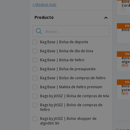
Bols
+ Mostrar más
Cord
Producto
PR
Bols
Bag Base | Bolsa de deporte
Bag Base | Bolsa de día de lona
PR
Bols
Bag Base | Bolsa de fieltro
algo
Bag Base | Bolsa de presupuesto
Bag Base | Bolso de compras de fieltro
PR
Bols
Bag Base | Maleta de fieltro premium
yute
Bags by JASSZ | Bolsa de compras de tela
Bags by JASSZ | Bolso de compras de
fieltro
Bags by JASSZ | Bolso shopper de
algodón SH