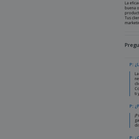
La efica
buena op
Bolsa Drazen
producto
Tus clie
Bolsa Dromeda
marketi
Bolsa Elatek Fairtrade
Bolsa Farus
Pregu
Bolsa Fergut
Bolsa Fimel
P: ¿
Bolsa Fizzy
La
Bolsa Flavux
ne
cl
Bolsa Flyca Fairtrade
Co
ti
Bolsa Fortis
Bolsa Framos
P: ¿
Bolsa Frilend
¡P
ga
Bolsa Fuzox
di
Bolsa Geiser
P: ¿