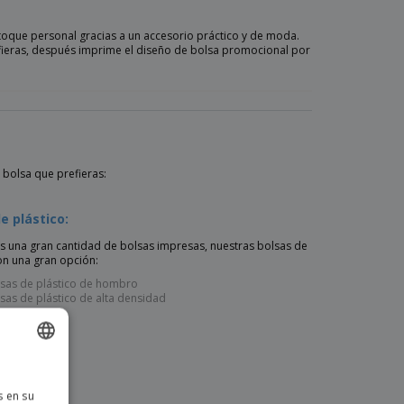
toque personal gracias a un accesorio práctico y de moda.
efieras, después imprime el diseño de bolsa promocional por
 bolsa que prefieras:
e plástico:
as una gran cantidad de bolsas impresas, nuestras bolsas de
on una gran opción:
sas de plástico de hombro
sas de plástico de alta densidad
ISH
s en su