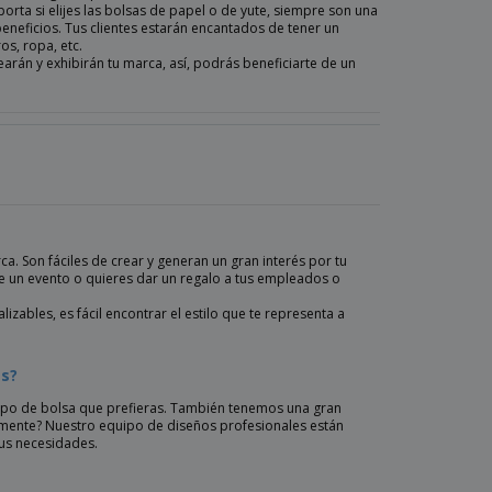
orta si elijes las bolsas de papel o de yute, siempre son una
beneficios. Tus clientes estarán encantados de tener un
os, ropa, etc.
earán y exhibirán tu marca, así, podrás beneficiarte de un
. Son fáciles de crear y generan un gran interés por tu
de un evento o quieres dar un regalo a tus empleados o
zables, es fácil encontrar el estilo que te representa a
as?
 tipo de bolsa que prefieras. También tenemos una gran
 mente? Nuestro equipo de diseños profesionales están
tus necesidades.