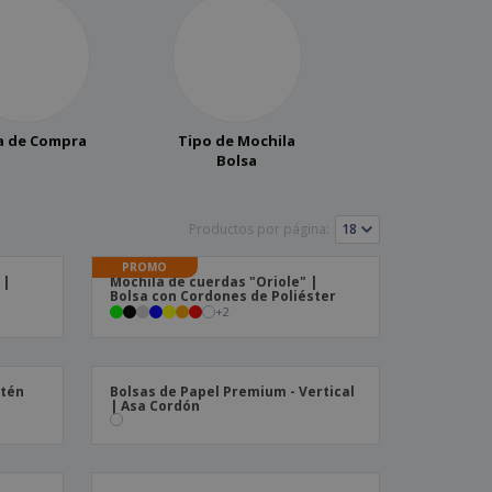
a de Compra
Tipo de Mochila
Bolsa
Productos por página:
PROMO
 |
Mochila de cuerdas "Oriole" |
Bolsa con Cordones de Poliéster
+
2
atén
Bolsas de Papel Premium - Vertical
| Asa Cordón