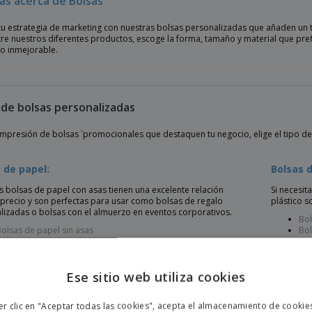
ás acerca de Bolsas
tu estrategia de marketing con nuestras bolsas personalizadas que añaden un 
ntre nuestros diferentes productos, escoge la forma, tamaño y material que pr
io inmejorable.
 de bolsas personalizadas
 impresión de bolsas `promocionales que destaquen tu negocio, elige el tipo de
 de papel:
Bolsas d
s bolsas de papel con asas tienen una excelente relación
Si necesit
-precio y son perfectas para usar como bolsas de regalo
plástico s
lizadas o bolsas con el almuerzo en eventos corporativos.
Bol
olsas de papel sin asas
Bol
olsas de papel cuadradas sin asas
Sobres de papel
Bolsas de papel para take-away con asas
Ese sitio web utiliza cookies
ENGL
er clic en "Aceptar todas las cookies", acepta el almacenamiento de cookie