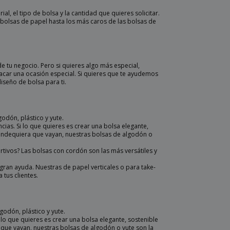
l, el tipo de bolsa y la cantidad que quieres solicitar.
bolsas de papel hasta los más caros de las bolsas de
e tu negocio. Pero si quieres algo más especial,
acar una ocasión especial. Si quieres que te ayudemos
iseño de bolsa para ti.
odón, plástico y yute.
ias. Si lo que quieres es crear una bolsa elegante,
 dondequiera que vayan, nuestras bolsas de algodón o
tivos? Las bolsas con cordón son las más versátiles y
ran ayuda. Nuestras de papel verticales o para take-
 tus clientes.
odón, plástico y yute.
lo que quieres es crear una bolsa elegante, sostenible
 que vayan, nuestras bolsas de algodón o yute son la