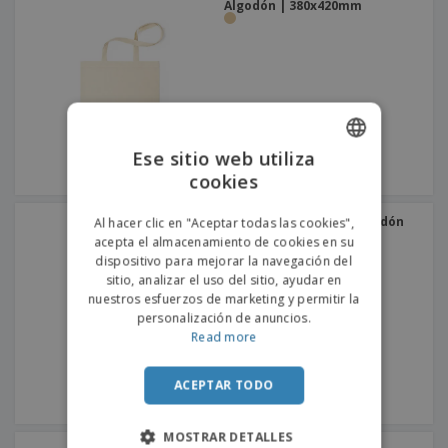
Algodón | 380x420mm
Ese sitio web utiliza
cookies
ENGLISH
PORTUGUESE
Bolsa de asa PERU | Algodón
Al hacer clic en "Aceptar todas las cookies",
180g | 380x420mm
acepta el almacenamiento de cookies en su
SPANISH
dispositivo para mejorar la navegación del
sitio, analizar el uso del sitio, ayudar en
nuestros esfuerzos de marketing y permitir la
personalización de anuncios.
Read more
ACEPTAR TODO
MOSTRAR DETALLES