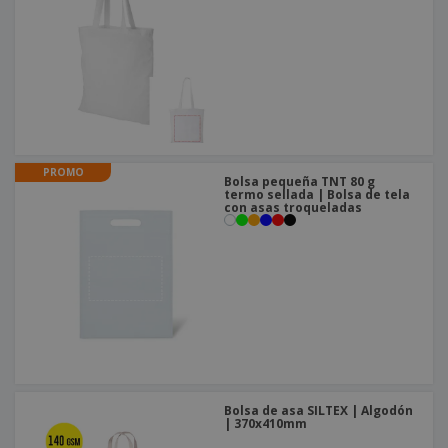
o
s
PROMO
Bolsa pequeña TNT 80 g
termo sellada | Bolsa de tela
con asas troqueladas
Bolsa de asa SILTEX | Algodón
| 370x410mm