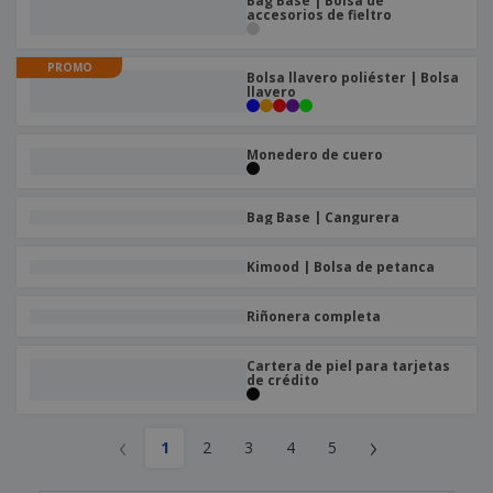
Bag Base | Bolsa de
accesorios de fieltro
PROMO
Bolsa llavero poliéster | Bolsa
llavero
Monedero de cuero
Bag Base | Cangurera
Kimood | Bolsa de petanca
Riñonera completa
Cartera de piel para tarjetas
de crédito
‹
›
1
2
3
4
5