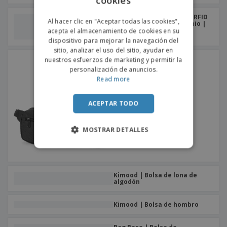
cookies
o
s
PORTUGUESE
Portatarjetas protector RFID
Al hacer clic en "Aceptar todas las cookies",
y 6 particiones de aluminio |
Cartera de aluminio
acepta el almacenamiento de cookies en su
SPANISH
dispositivo para mejorar la navegación del
sitio, analizar el uso del sitio, ayudar en
Riñonera LAGOS 600d
nuestros esfuerzos de marketing y permitir la
personalización de anuncios.
Read more
ACEPTAR TODO
MOSTRAR DETALLES
Kimood | Bolsa de lona de
algodón
Kimood | Bolsa de hombro