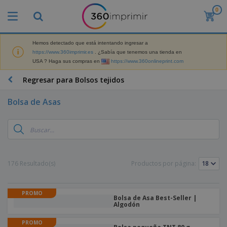
0
Hemos detectado que está intentando ingresar a
https://www.360imprimir.es
. ¿Sabía que tenemos una tienda en
USA ? Haga sus compras en
https://www.360onlineprint.com
Regresar para Bolsos tejidos
Bolsa de Asas
176 Resultado(s)
Productos por página:
PROMO
Bolsa de Asa Best-Seller |
Algodón
PROMO