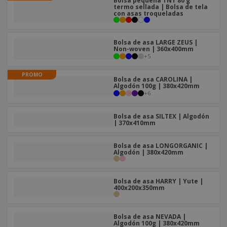
Bolsa pequeña TNT 80 g
termo sellada | Bolsa de tela
con asas troqueladas
Bolsa de asa LARGE ZEUS |
Non-woven | 360x400mm
+
5
PROMO
Bolsa de asa CAROLINA |
Algodón 100g | 380x420mm
+
6
Bolsa de asa SILTEX | Algodón
| 370x410mm
Bolsa de asa LONGORGANIC |
Algodón | 380x420mm
Bolsa de asa HARRY | Yute |
400x200x350mm
Bolsa de asa NEVADA |
Algodón 100g | 380x420mm