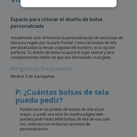
Espacio para colocar el diseño de bolsa
personalizado
Actualmente solo ofrecemos la personalización de las bolsas de
tela para regalo por la parte frontal. Como las bolsas de tela
personalizadas se llevan colgadas del hombro, es la opción
perfecta. Tu diseño de bolsa ocupará el lugar central y será
completamente visible sin que sea demasiado recargado.
Perguntas Frequentes
Mostrar 3 de 4 preguntas
P: ¿Cuántas bolsas de tela
puedo pedir?
Puedes hacer un pedido de bolsas de tela al por
mayor, ¡o pedir una sola! En nuestra página web
puedes pedir hasta 8000 bolsas de tela de una sola
vez, cada una con todas las opciones de
personalización.