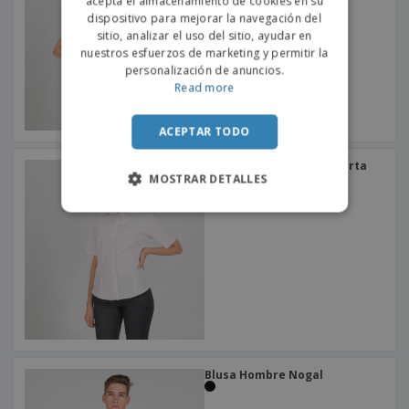
o
acepta el almacenamiento de cookies en su
SPANISH
s
dispositivo para mejorar la navegación del
sitio, analizar el uso del sitio, ayudar en
nuestros esfuerzos de marketing y permitir la
personalización de anuncios.
Read more
ACEPTAR TODO
Blusa De Mujer Media-Corta
Popelín Redline
MOSTRAR DETALLES
Blusa Hombre Nogal