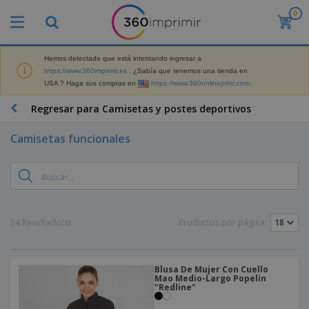
0
P
r
o
d
Hemos detectado que está intentando ingresar a
M
u
https://www.360imprimir.es
. ¿Sabía que tenemos una tienda en
a
c
USA ? Haga sus compras en
https://www.360onlineprint.com
t
t
e
o
P
Regresar para Camisetas y postes deportivos
r
s
r
i
m
o
a
Camisetas funcionales
á
d
l
s
P
u
d
v
a
c
e
e
n
t
M
n
t
o
a
M
d
a
s
r
a
i
l
P
54 Resultado(s)
Productos por página:
k
t
d
l
r
e
e
o
a
o
B
t
r
s
s
m
o
i
i
y
o
Blusa De Mujer Con Cuello
l
n
a
E
Mao Medio-Largo Popelin
c
s
g
l
"Redline"
x
R
i
a
d
p
o
o