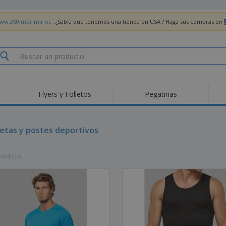
www.360imprimir.es
. ¿Sabía que tenemos una tienda en USA ? Haga sus compras en
Flyers y Folletos
Pegatinas
Pro
Tendencias
Nuevos productos
pro
des
Banderas, estandartes
etas y postes deportivos
Roll-Up
Cami
y guiones
Equipos y suministros
Roll-ups
Bor
para servicio de
ltado(s)
alimentos
Acti
Entrega a domicilio
Desechables
libr
Pegatinas, vinilos y
Relojes de pulsera
Tra
carteles
Sudaderas con
Copas y Trofeos
Caja
capucha
Reg
Expositores
Medallas
per
Pósters
Comida y Dulces
Pro