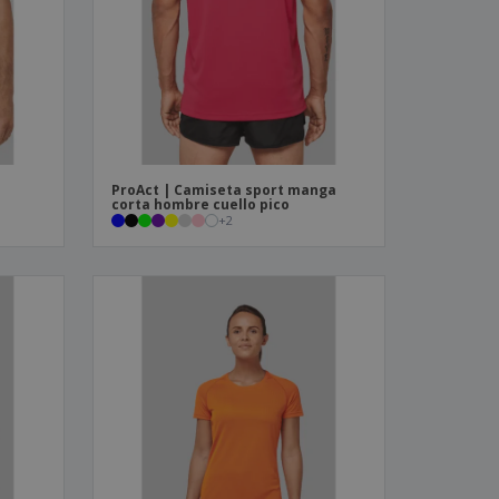
os y catálogos
ProAct | Camiseta sport manga
corta hombre cuello pico
+
2