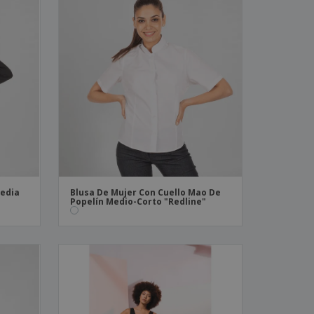
Media
Blusa De Mujer Con Cuello Mao De
Popelín Medio-Corto "Redline"