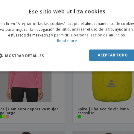
ct | Parte superior del
Proact | Camiseta sport muje
orte
responsable
Ese sitio web utiliza cookies
ENGL
er clic en "Aceptar todas las cookies", acepta el almacenamiento de cookie
POR
ivo para mejorar la navegación del sitio, analizar el uso del sitio, ayudar en
esfuerzos de marketing y permitir la personalización de anuncios.
SPAN
Read more
ACEPTAR TODO
MOSTRAR DETALLES
ct | Camiseta deportiva mujer
Spiro | Chaleco de ciclismo
ga larga
crosslite