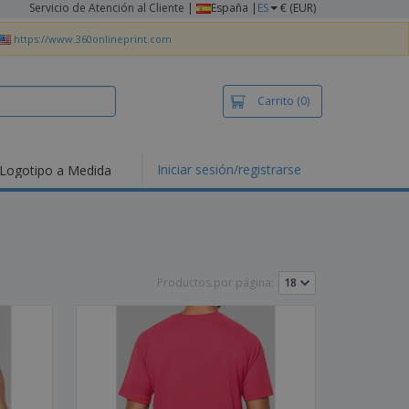
Servicio de Atención al Cliente
|
España |
ES
€ (EUR)
https://www.360onlineprint.com
Carrito
(0)
Iniciar sesión/registrarse
Logotipo a Medida
mociones y
ductos
tacados
setas y Polos
dados
Productos por página:
vidades al aire
e
bajo desde casa
s de Envío
alos
sonalizados
ductos ecológicos