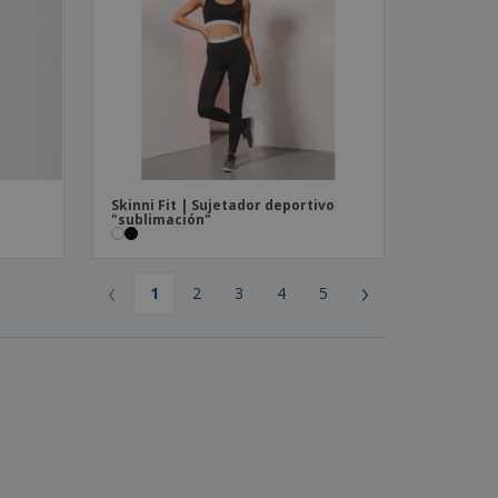
Skinni Fit | Sujetador deportivo
"sublimación"
‹
›
1
2
3
4
5