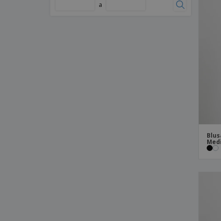
a
Blusa Mujer Formentera
Blusa Mujer Gardenia
Blusa Mujer Hawaiana Negra
Blusa Mujer Hiedra
Blusa Mujer Ibiza
Blusa Mujer Jamaica Blanca
Blusa Mujer Lanzarote
Blusa Mujer Lavanda
Blusa Mujer Madera Negra
Blus
Medi
Blusa Mujer Manga Corta
Blusa Mujer Media-Corta Sarga Blanca
Blusa Mujer Océano
Blusa Mujer Saona
Blusa Mujer Texto