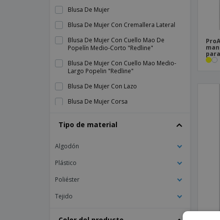
Blusa De Mujer
Blusa De Mujer Con Cremallera Lateral
Blusa De Mujer Con Cuello Mao De
ProA
mang
Popelín Medio-Corto "Redline"
para
Blusa De Mujer Con Cuello Mao Medio-
Largo Popelin "Redline"
Blusa De Mujer Con Lazo
Blusa De Mujer Corsa
Blusa De Mujer De Longitud Media De
Tipo de material
Popelina "Redline"
Blusa De Mujer Media-Corta Popelín
Algodón
Redline
Plástico
Blusa Hombre Nogal
Blusa Lino Mujer
Poliéster
Blusa Maldivas Mujer
Tejido
Blusa Menorca Mujer
Color del producto