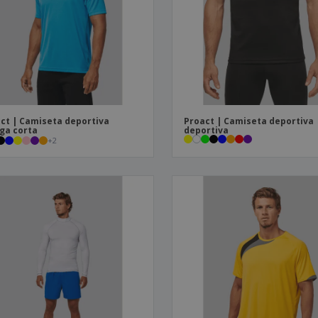
Etiquetas para
Maletas y mochilas
Libr
Impresoras
ct | Camiseta deportiva
Proact | Camiseta deportiva
ga corta
deportiva
+
2