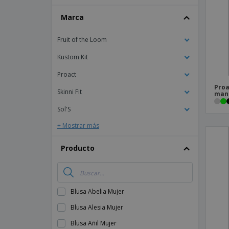
Imanes Personalizados
Marca
Lonas
Fruit of the Loom
Kustom Kit
Proact
Proa
Skinni Fit
man
Sol'S
+ Mostrar más
Producto
Blusa Abelia Mujer
Blusa Alesia Mujer
Blusa Añil Mujer