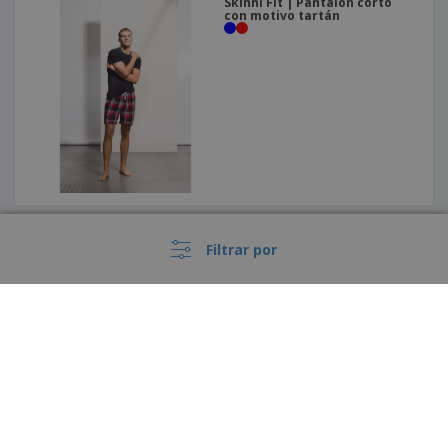
Skinni Fit | Pantalón corto
con motivo tartán
Front Row | Bermudas
elásticas mujer
Filtrar por
›
España |
ES