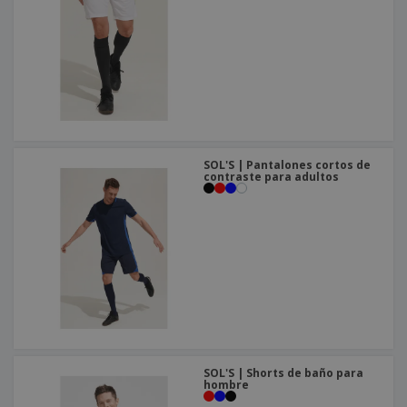
o
s
SOL'S | Pantalones cortos de
contraste para adultos
SOL'S | Shorts de baño para
hombre