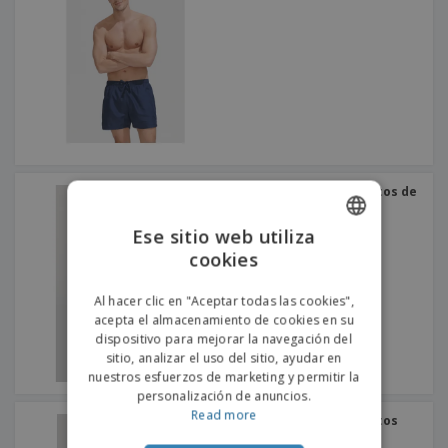
Proact | Pantalones cortos de
juego para mujer
Ese sitio web utiliza
cookies
ENGLISH
PORTUGUESE
Al hacer clic en "Aceptar todas las cookies",
acepta el almacenamiento de cookies en su
SPANISH
dispositivo para mejorar la navegación del
sitio, analizar el uso del sitio, ayudar en
nuestros esfuerzos de marketing y permitir la
personalización de anuncios.
Read more
Proact | Pantalones cortos
deportivos
+
2