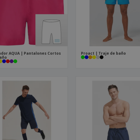
Etiquetas para
Maletas y mochilas
Libr
Impresoras
dor AQUA | Pantalones Cortos
Proact | Traje de baño
Baño