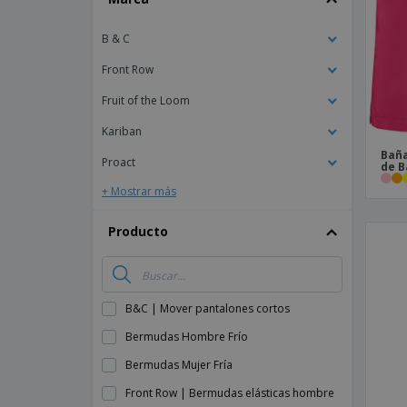
Imanes Personalizados
B & C
Lonas
Front Row
Fruit of the Loom
Kariban
Baña
Proact
de 
+ Mostrar más
Producto
B&C | Mover pantalones cortos
Bermudas Hombre Frío
Bermudas Mujer Fría
Front Row | Bermudas elásticas hombre