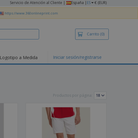
Servicio de Atención al Cliente
|
España |
ES
€ (EUR)
https://www.360onlineprint.com
Carrito
(0)
Iniciar sesión/registrarse
Logotipo a Medida
mociones y
ductos
tacados
setas y Polos
dados
Productos por página:
vidades al aire
e
bajo desde casa
s de Envío
alos
sonalizados
ductos ecológicos