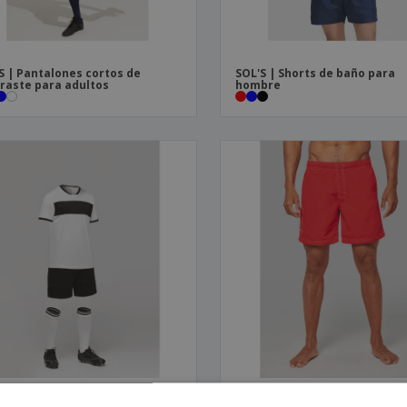
S | Pantalones cortos de
SOL'S | Shorts de baño para
raste para adultos
hombre
ct | Pantalones cortos
Proact | Traje de baño