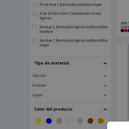
Front Row | Bermudas elásticas mujer
Fruit of the Loom | Pantalones cortos
ligeros
SOL'
Kariban | Bermudas ligeras multibolsillos
cont
hombre
Kariban | Bermudas ligeras multibolsillos
mujer
Kariban | Pantalones cortos con múltiples
bolsillos
Tipo de material
Kariban | Pantalones cortos de hombre
Algodón
Kariban | Pantalones cortos de mujer
Poliéster
Kariban | Shorts hombre multibolsillos
Kariban | Shorts prelavados hombre
Tejido
Pantalones Cortos de Baño
Color del producto
Pantalones Cortos de Trekking
Pinzas Pantalones Cortos
Proa