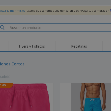
www.360imprimir.es
. ¿Sabía que tenemos una tienda en USA ? Haga sus compras en
Flyers y Folletos
Pegatinas
Pro
Tendencias
Nuevos productos
pro
des
Banderas, estandartes
lones Cortos
Roll-Up
Cami
y guiones
Equipos y suministros
Roll-ups
Bor
para servicio de
ltado(s)
alimentos
Acti
Entrega a domicilio
Desechables
libr
Pegatinas, vinilos y
OMO
Relojes de pulsera
Tra
carteles
Sudaderas con
Copas y Trofeos
Caja
capucha
Reg
Expositores
Medallas
per
Pósters
Comida y Dulces
Pro