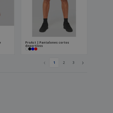
e
ProAct | Pantalones cortos
deportivos
‹
›
1
2
3