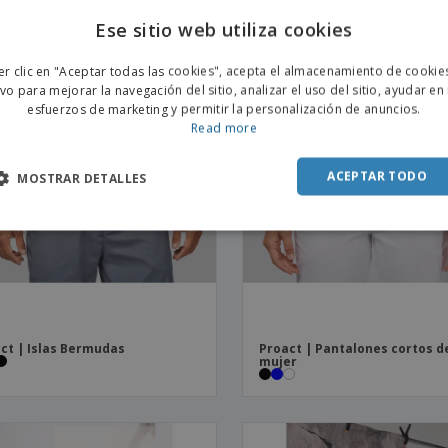
rtivos
Ese sitio web utiliza cookies
ENGL
er clic en "Aceptar todas las cookies", acepta el almacenamiento de cookie
POR
ivo para mejorar la navegación del sitio, analizar el uso del sitio, ayudar en
esfuerzos de marketing y permitir la personalización de anuncios.
SPAN
Read more
ACEPTAR TODO
MOSTRAR DETALLES
ct | Islas Bermudas
Proact | Pantalones cortos d
mujer