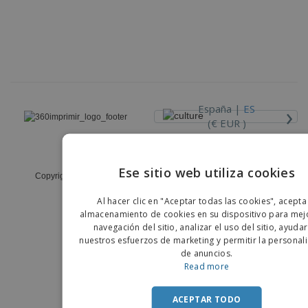
›
España |
ES
(€ EUR )
Código Ético y de Conducta
Ese sitio web utiliza cookies
Copyright © 2026 - 360imprimir. Todos los derechos reservados
ENGLIS
Al hacer clic en "Aceptar todas las cookies", acepta
PORTU
almacenamiento de cookies en su dispositivo para mejo
navegación del sitio, analizar el uso del sitio, ayuda
SPANIS
nuestros esfuerzos de marketing y permitir la personal
de anuncios.
Read more
ACEPTAR TODO