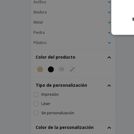
Acrílico
escalera con 3 niveles para buffet
esca
Madera
Expositor negro de acrílico en escalera de
3 niveles para buffet
Metal
Expositor para 9 cucuruchos de helado
transparente con puerta
Piedra
Expositor transparente de acrílico para
Plástico
alimentos con 4 niveles
Expositores con cubos elevados negros
Color del producto
de madera para buffet
Vitrina transparente de metacrilato
Tipo de personalización
Impresión
Láser
Sin personalización
Color de la personalización