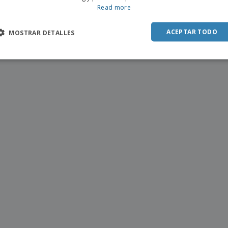
SPAN
lera de 3 niveles para buffet
Read more
ACEPTAR TODO
MOSTRAR DETALLES