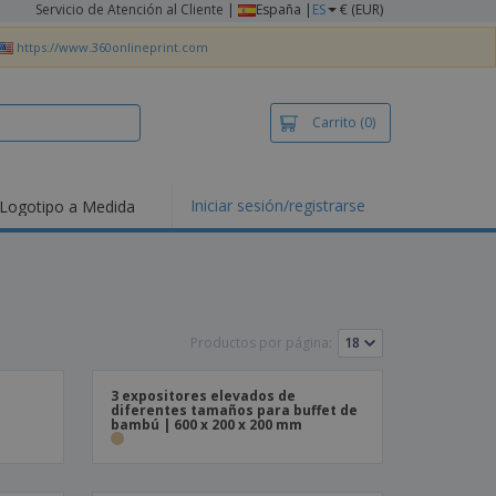
Servicio de Atención al Cliente
|
España |
ES
€ (EUR)
https://www.360onlineprint.com
Carrito
(0)
Iniciar sesión/registrarse
Logotipo a Medida
Productos por página:
3 expositores elevados de
diferentes tamaños para buffet de
bambú | 600 x 200 x 200 mm