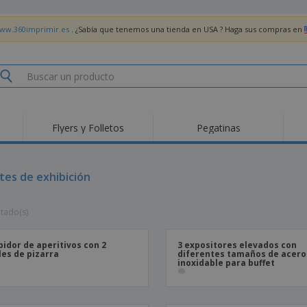
www.360imprimir.es
. ¿Sabía que tenemos una tienda en USA ? Haga sus compras en
Flyers y Folletos
Pegatinas
tes de exhibición
ltado(s)
bidor de aperitivos con 2
3 expositores elevados con
les de pizarra
diferentes tamaños de acero
inoxidable para buffet