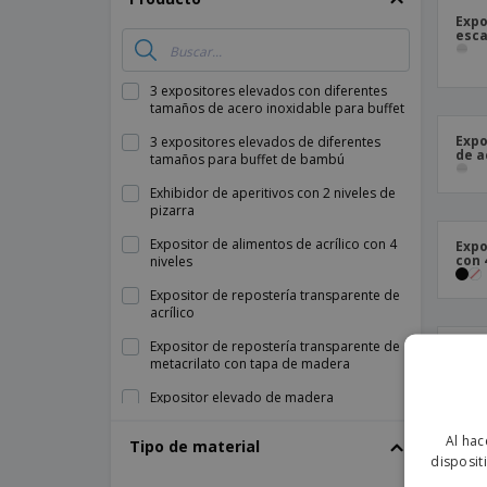
Expo
esca
3 expositores elevados con diferentes
tamaños de acero inoxidable para buffet
Expo
3 expositores elevados de diferentes
de a
tamaños para buffet de bambú
Exhibidor de aperitivos con 2 niveles de
pizarra
Expositor de alimentos de acrílico con 4
Expo
con 
niveles
Expositor de repostería transparente de
acrílico
Expositor de repostería transparente de
Expo
metacrilato con tapa de madera
tran
tapa
mm
Expositor elevado de madera
Expositor espejado con 3 niveles de
Al hac
Tipo de material
acrílico
disposit
Expositor espejado de acrílico en
Expo