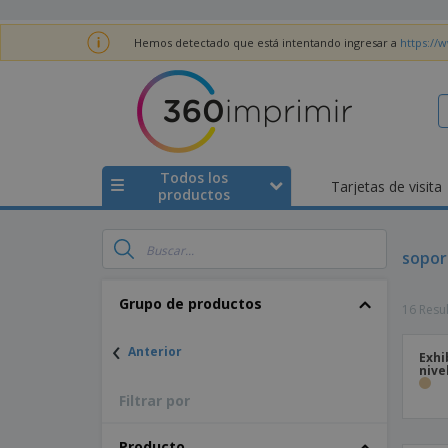
Hemos detectado que está intentando ingresar a
https://
Todos los
Tarjetas de visita
productos
sopor
Grupo de productos
16 Resu
‹
Anterior
Exhi
nive
Filtrar por
Producto