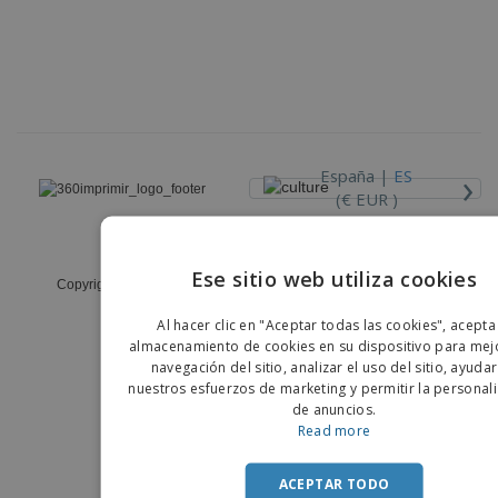
›
España |
ES
(€ EUR )
Código Ético y de Conducta
Ese sitio web utiliza cookies
Copyright © 2026 - 360imprimir. Todos los derechos reservados
ENGLIS
Al hacer clic en "Aceptar todas las cookies", acepta
PORTU
almacenamiento de cookies en su dispositivo para mejo
navegación del sitio, analizar el uso del sitio, ayuda
SPANIS
nuestros esfuerzos de marketing y permitir la personal
de anuncios.
Read more
ACEPTAR TODO