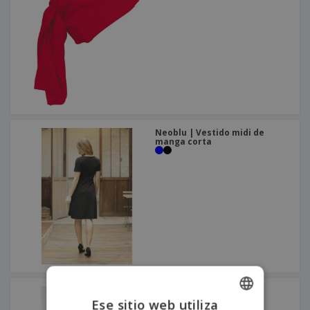
Neoblu | Vestido midi de
manga corta
Kariban | Salida derecha
Ese sitio web utiliza