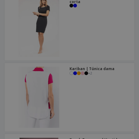
corta
Kariban | Túnica dama
+
2