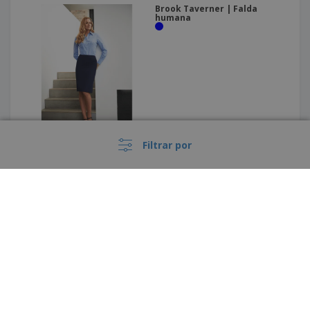
Brook Taverner | Falda
humana
Filtrar por
Neoblu | Salida derecha
›
España |
ES
(€ EUR )