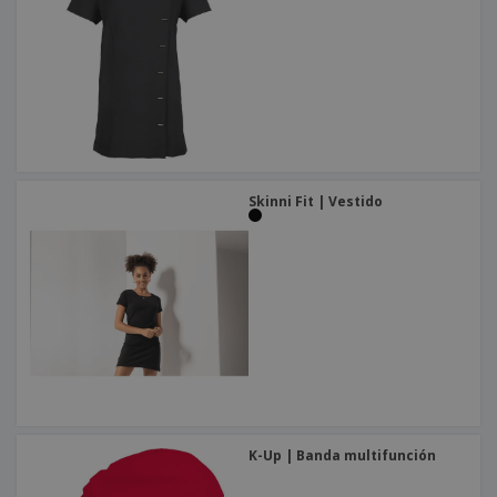
o
s
Skinni Fit | Vestido
K-Up | Banda multifunción