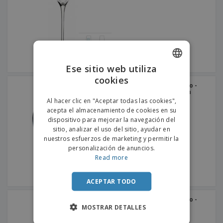
s
e
o
p
n
O
s
a
a
f
E
i
l
i
m
t
e
c
b
o
s
i
a
r
C
n
l
e
o
a
a
Ese sitio web utiliza
s
m
j
cookies
ENGLISH
p
e
Vaso para coñac de vidrio -
T
r
ARCOROC™ - Degustation
PORTUGUESE
o
a
Al hacer clic en "Aceptar todas las cookies",
d
r
acepta el almacenamiento de cookies en su
SPANISH
o
p
dispositivo para mejorar la navegación del
Iniciar
s
o
sitio, analizar el uso del sitio, ayudar en
sesión/registrarse
l
r
nuestros esfuerzos de marketing y permitir la
o
t
personalización de anuncios.
s
e
Servicio
Read more
p
m
de
r
a
Atención
o
ACEPTAR TODO
al
d
Cliente
u
Vaso para coñac de vidrio -
c
Cognac
MOSTRAR DETALLES
t