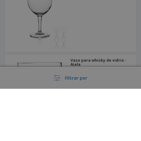
Vaso para whisky de vidrio -
Aiala
Filtrar por
Vaso para martini de vidrio -
Primetime