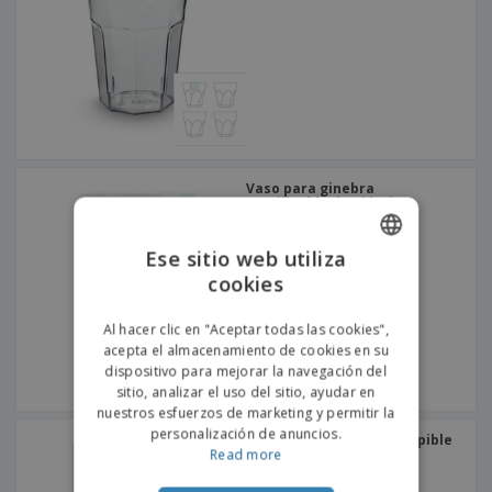
s
e
o
p
n
O
s
a
a
f
E
i
l
i
m
t
e
c
b
o
s
i
a
r
C
n
l
e
o
a
a
s
m
j
p
e
Vaso para ginebra
T
r
reutilizable de plástico
o
a
d
r
o
Ese sitio web utiliza
p
Iniciar
s
o
cookies
ENGLISH
sesión/registrarse
l
r
o
t
PORTUGUESE
Al hacer clic en "Aceptar todas las cookies",
s
e
Servicio
acepta el almacenamiento de cookies en su
p
SPANISH
m
de
dispositivo para mejorar la navegación del
r
a
Atención
sitio, analizar el uso del sitio, ayudar en
o
al
d
nuestros esfuerzos de marketing y permitir la
Cliente
u
personalización de anuncios.
Vaso para ginebra irrompible
c
de plástico
Read more
t