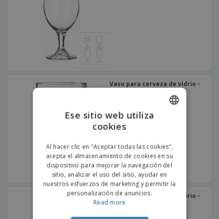
s
e
o
p
n
O
s
a
a
f
E
i
l
i
m
t
e
c
b
o
s
i
a
r
C
n
l
e
o
a
a
s
m
j
p
e
Vaso para cerveza de vidrio -
T
r
ARCOROC™ - Nonic
o
a
d
r
o
Ese sitio web utiliza
p
Iniciar
s
o
cookies
ENGLISH
sesión/registrarse
l
r
o
t
PORTUGUESE
Al hacer clic en "Aceptar todas las cookies",
s
e
Servicio
acepta el almacenamiento de cookies en su
p
SPANISH
m
de
dispositivo para mejorar la navegación del
r
a
Atención
sitio, analizar el uso del sitio, ayudar en
o
al
d
nuestros esfuerzos de marketing y permitir la
Cliente
u
personalización de anuncios.
Vaso para cerveza de vidrio -
c
ARCOROC™ - Caña
Read more
t