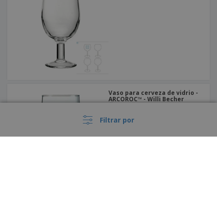
Vaso para cerveza de vidrio -
ARCOROC™ - Willi Becher
Filtrar por
Vaso de cerveza weizen de
vidrio - Barrilito