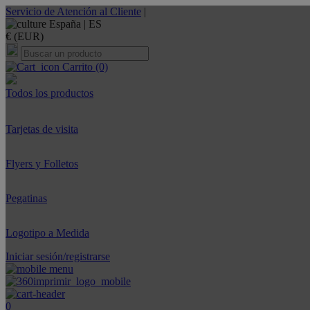
Servicio de Atención al Cliente
|
España |
ES
€ (EUR)
Carrito
(0)
Todos los productos
Tarjetas de visita
Flyers y Folletos
Pegatinas
Logotipo a Medida
Iniciar sesión/registrarse
0