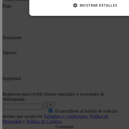
MOSTRAR DETALLES
Pago
Transporte
Síganos
Seguridad
Regístrese para recibir ofertas especiales y novedades de
360imprimir
×
Al suscribirse al boletín de noticias
declaro que acepto los
Términos y condiciones
,
Política de
Privacidad
y
Política de Cookies
.
Continuar