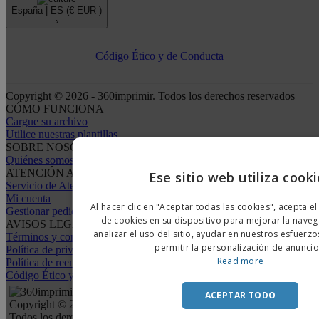
España |
ES
(€ EUR )
›
Código Ético y de Conducta
Copyright © 2026 - 360imprimir. Todos los derechos reservados
CÓMO FUNCIONA
Cargue su archivo
Utilice nuestras plantillas
SOBRE NOSOTROS
Quiénes somos
ATENCIÓN AL CLIENTE
Ese sitio web utiliza cook
Servicio de Atención al Cliente
Mi cuenta
Al hacer clic en "Aceptar todas las cookies", acepta 
Gestionar pedidos
de cookies en su dispositivo para mejorar la navega
AVISOS LEGALES
analizar el uso del sitio, ayudar en nuestros esfuerz
Términos y condiciones
permitir la personalización de anuncio
Política de privacidad
Read more
Política de reembolso y devolución
Código Ético y de Conducta
ACEPTAR TODO
Copyright © 2026 - 360imprimir.
Todos los derechos reservados