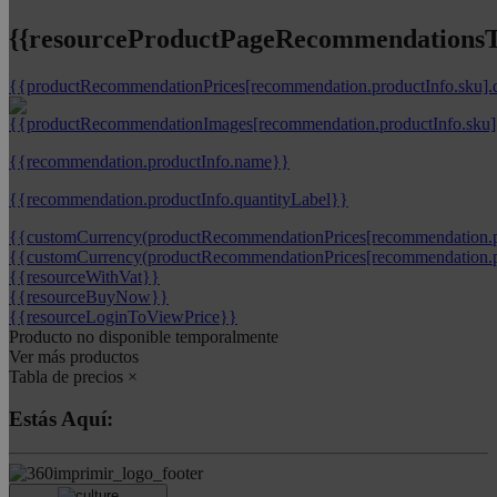
{{resourceProductPageRecommendationsTi
{{productRecommendationPrices[recommendation.productInfo.sku].
{{recommendation.productInfo.name}}
{{recommendation.productInfo.quantityLabel}}
{{customCurrency(productRecommendationPrices[recommendation.pr
{{customCurrency(productRecommendationPrices[recommendation.pr
{{resourceWithVat}}
{{resourceBuyNow}}
{{resourceLoginToViewPrice}}
Producto no disponible temporalmente
Ver más productos
Tabla de precios
×
Estás Aquí: