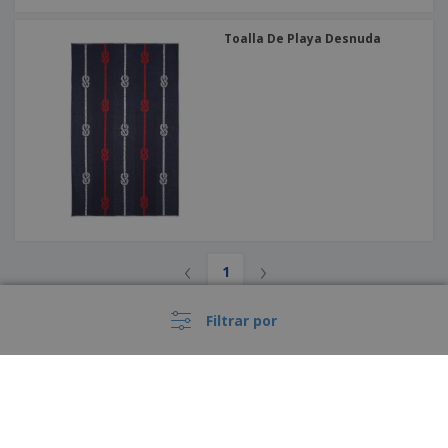
Toalla De Playa Desnuda
‹
›
1
Filtrar por
Lea más acerca de Toalla D Ebaño
Si busca unos Toalla D Ebaño personalizados, está en el lugar indicado. Puede
crear sus Toalla D Ebaño en varios tamaños y formas. Agregue el logo de su
negocio, dirección, información personal o cualquier otra cosa que se le ocurra, ¡y
obtenga sus Toalla D Ebaño ahora!