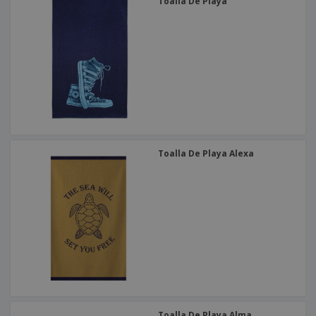
o
Toalla De Playa
s
Toalla De Playa Alexa
Toalla De Playa Alma