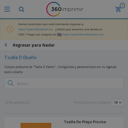
0
P
r
o
d
Hemos detectado que está intentando ingresar a
M
u
https://www.360imprimir.es
. ¿Sabía que tenemos una tienda en
a
c
USA ? Haga sus compras en
https://www.360onlineprint.com
t
t
e
o
P
Regresar para Nadar
r
s
r
i
m
o
a
Toalla D Ebaño
á
d
l
s
P
u
d
Compra productos de "Toalla D Ebaño". Configúralos y personalízalos con tu logotipo,
v
a
c
e
texto o diseño.
e
n
t
M
n
t
o
a
M
d
a
s
r
a
i
l
P
k
t
d
l
r
e
e
o
a
o
B
13 Resultado(s)
Productos por página:
t
r
s
s
m
o
i
i
y
o
l
n
a
E
c
s
g
l
x
R
i
Toalla De Playa Piscina
a
d
p
o
o