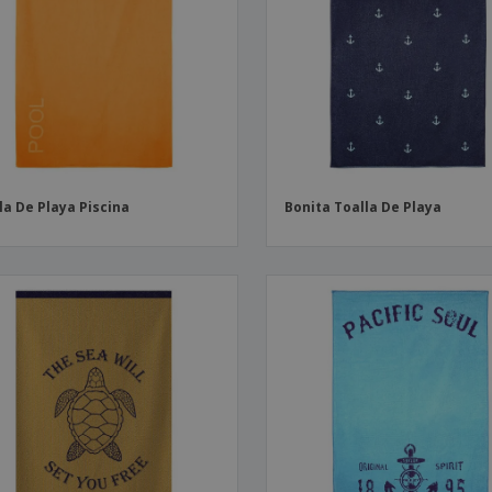
Etiquetas para
Maletas y mochilas
Libr
Impresoras
la De Playa Piscina
Bonita Toalla De Playa