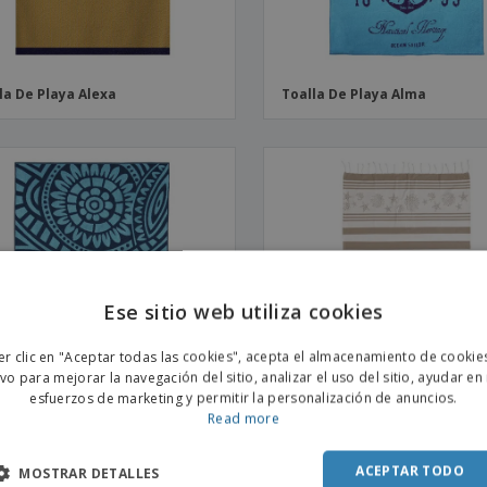
la De Playa Alexa
Toalla De Playa Alma
Ese sitio web utiliza cookies
ENGL
er clic en "Aceptar todas las cookies", acepta el almacenamiento de cookie
POR
ivo para mejorar la navegación del sitio, analizar el uso del sitio, ayudar en
esfuerzos de marketing y permitir la personalización de anuncios.
SPAN
Read more
la De Playa Étnica
Toalla De Playa Arrecife
ACEPTAR TODO
MOSTRAR DETALLES