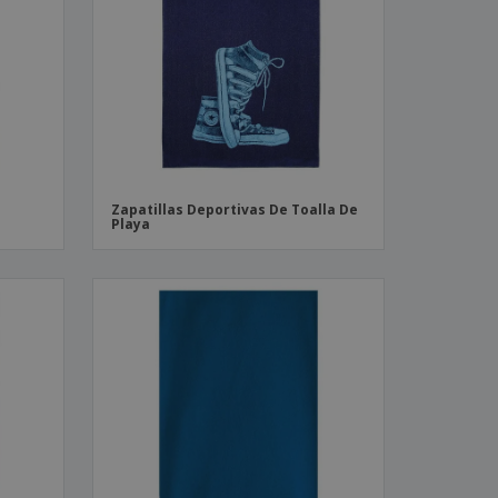
os y catálogos
Zapatillas Deportivas De Toalla De
Playa