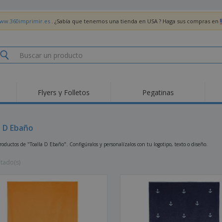
www.360imprimir.es
. ¿Sabía que tenemos una tienda en USA ? Haga sus compras en
Flyers y Folletos
Pegatinas
Pro
Tendencias
Nuevos productos
pro
des
Banderas, estandartes
a D Ebaño
Roll-Up
Cami
y guiones
Equipos y suministros
Roll-ups
Bor
oductos de "Toalla D Ebaño". Configúralos y personalízalos con tu logotipo, texto o diseño.
para servicio de
alimentos
Acti
Entrega a domicilio
Desechables
libr
ltado(s)
Pegatinas, vinilos y
Relojes de pulsera
Tra
carteles
Sudaderas con
Copas y Trofeos
Caja
capucha
Reg
Expositores
Medallas
per
Pósters
Comida y Dulces
Pro