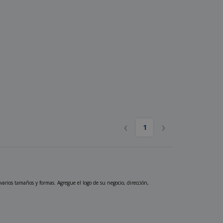
‹
›
1
arios tamaños y formas. Agregue el logo de su negocio, dirección,