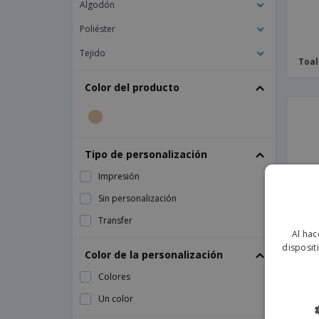
Algodón
Zapatillas Deportivas De Toalla De Playa
Poliéster
Tejido
Toal
Color del producto
Tipo de personalización
Impresión
Sin personalización
Transfer
Al hac
disposit
Color de la personalización
Colores
Un color
Toal