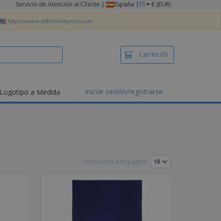
Servicio de Atención al Cliente
|
España |
ES
€ (EUR)
https://www.360onlineprint.com
Carrito
(0)
Iniciar sesión/registrarse
Logotipo a Medida
mociones y
ductos
tacados
setas y Polos
dados
vidades al aire
e
Productos por página:
bajo desde casa
s de Envío
alos
sonalizados
ductos ecológicos