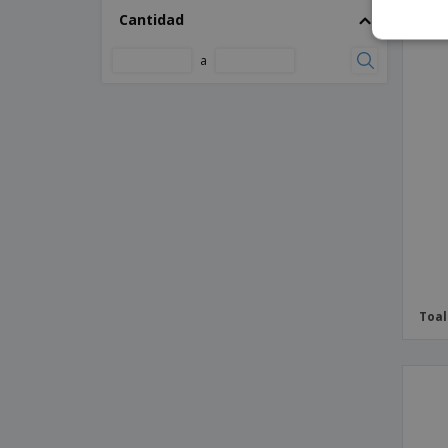
Cantidad
a
Toal