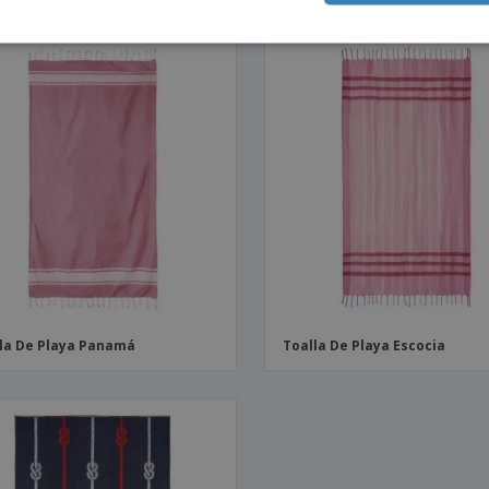
la De Playa Panamá
Toalla De Playa Escocia