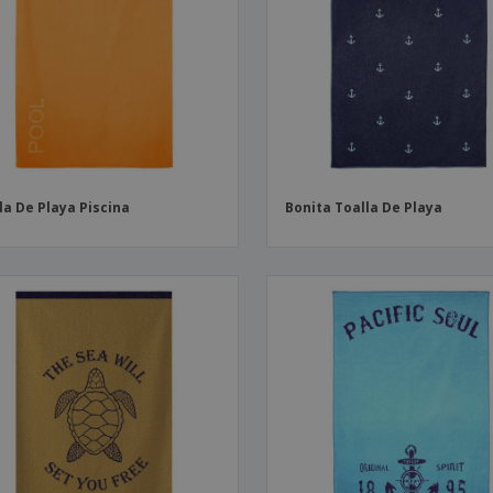
Etiquetas para
Maletas y mochilas
Libr
Impresoras
la De Playa Piscina
Bonita Toalla De Playa