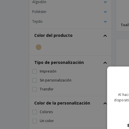
Algodón
Zapatillas Deportivas De Toalla De Playa
Poliéster
Tejido
Toal
Color del producto
Tipo de personalización
Impresión
Sin personalización
Transfer
Al hac
disposit
Color de la personalización
Colores
Un color
Toal