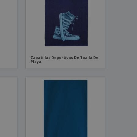
os y catálogos
Zapatillas Deportivas De Toalla De
Playa