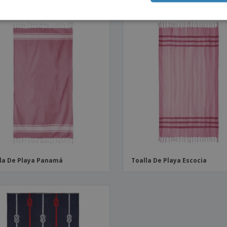
la De Playa Panamá
Toalla De Playa Escocia