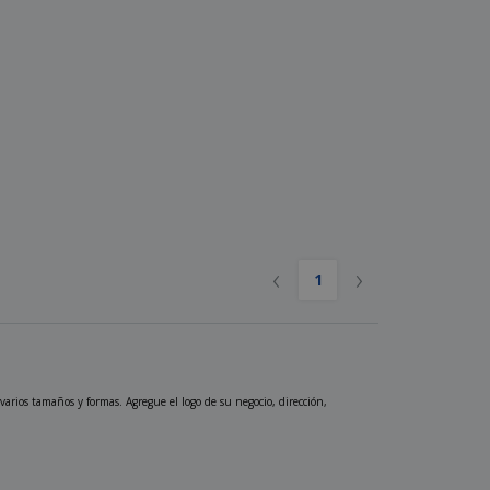
‹
›
1
arios tamaños y formas. Agregue el logo de su negocio, dirección,