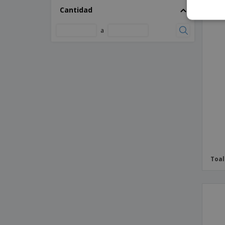
Cantidad
a
Toal