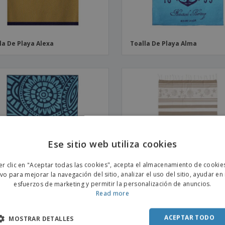
la De Playa Alexa
Toalla De Playa Alma
Ese sitio web utiliza cookies
ENGL
er clic en "Aceptar todas las cookies", acepta el almacenamiento de cookie
POR
ivo para mejorar la navegación del sitio, analizar el uso del sitio, ayudar en
esfuerzos de marketing y permitir la personalización de anuncios.
SPAN
Read more
la De Playa Étnica
Toalla De Playa Arrecife
ACEPTAR TODO
MOSTRAR DETALLES