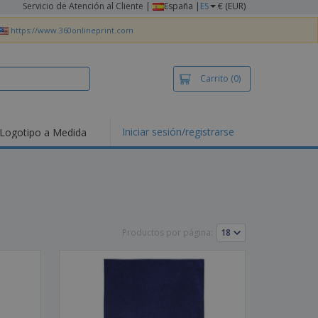
Servicio de Atención al Cliente
|
España |
ES
€ (EUR)
https://www.360onlineprint.com
Carrito
(0)
Iniciar sesión/registrarse
Logotipo a Medida
mociones y
ductos
tacados
setas y Polos
dados
vidades al aire
e
Productos por página:
bajo desde casa
s de Envío
alos
sonalizados
ductos ecológicos