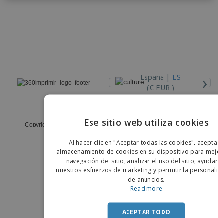
›
España |
ES
(€ EUR )
Código Ético y de Conducta
Ese sitio web utiliza cookies
Copyright © 2026 - 360imprimir. Todos los derechos reservados
ENGLIS
Al hacer clic en "Aceptar todas las cookies", acepta
PORTU
almacenamiento de cookies en su dispositivo para mejo
navegación del sitio, analizar el uso del sitio, ayuda
SPANIS
nuestros esfuerzos de marketing y permitir la personal
de anuncios.
Read more
ACEPTAR TODO