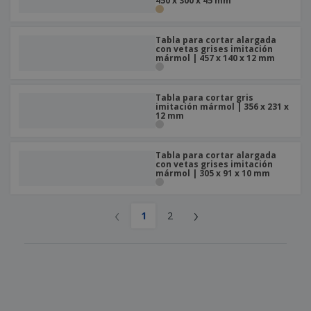
450 x 300 x 45 mm
Tabla para cortar alargada
con vetas grises imitación
mármol | 457 x 140 x 12 mm
Tabla para cortar gris
imitación mármol | 356 x 231 x
12 mm
Tabla para cortar alargada
con vetas grises imitación
mármol | 305 x 91 x 10 mm
‹
›
1
2