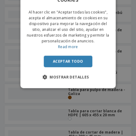
o
s
PORTUGUESE
Al hacer clic en "Aceptar todas las cookies",
Tabla para cortar de bambú
acepta el almacenamiento de cookies en su
SPANISH
dispositivo para mejorar la navegación del
sitio, analizar el uso del sitio, ayudar en
Tabla para cortar blanca de
HDPE | 450 x 300 x 20 mm
nuestros esfuerzos de marketing y permitir la
personalización de anuncios.
Read more
Tabla para cortar blanca de
HDPE | 500 x 375 x 20 mm
ACEPTAR TODO
Tabla para pan de bambú
MOSTRAR DETALLES
Tabla para pulpo de madera -
Galiza
Tabla para cortar blanca de
HDPE | 605 x 455 x 20 mm
Tabla de cortar de madera |