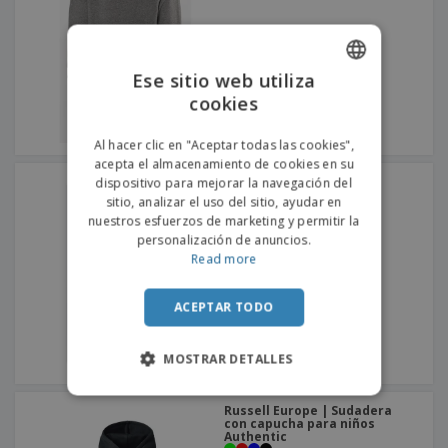
o
s
Ese sitio web utiliza
cookies
ENGLISH
PORTUGUESE
Al hacer clic en "Aceptar todas las cookies",
acepta el almacenamiento de cookies en su
SPANISH
SOL'S | Chaqueta Polar
dispositivo para mejorar la navegación del
Infantil Con Cremallera
sitio, analizar el uso del sitio, ayudar en
nuestros esfuerzos de marketing y permitir la
personalización de anuncios.
Read more
ACEPTAR TODO
MOSTRAR DETALLES
Russell Europe | Sudadera
con capucha para niños
Authentic