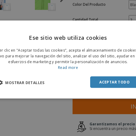
Color Del Producto
Cantidad Total
Tamaño
Ese sitio web utiliza cookies
ENGL
er clic en "Aceptar todas las cookies", acepta el almacenamiento de cookie
POR
ivo para mejorar la navegación del sitio, analizar el uso del sitio, ayudar en
esfuerzos de marketing y permitir la personalización de anuncios.
SPAN
Read more
Presupuesto en lín
ACEPTAR TODO
MOSTRAR DETALLES
I
Garantizamos el precio
Si encuentra un precio más