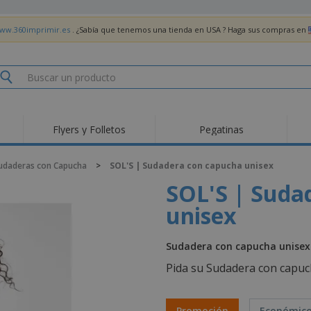
www.360imprimir.es
. ¿Sabía que tenemos una tienda en USA ? Haga sus compras en
Flyers y Folletos
Pegatinas
Pro
Tendencias
Nuevos productos
pro
udaderas con Capucha
>
SOL'S | Sudadera con capucha unisex
des
Banderas, estandartes
Roll-Up
Cami
SOL'S | Suda
y guiones
Equipos y suministros
Roll-ups
Bor
para servicio de
unisex
alimentos
Acti
Entrega a domicilio
Desechables
libr
Pegatinas, vinilos y
Relojes de pulsera
Tra
Sudadera con capucha unisex 
carteles
Sudaderas con
Copas y Trofeos
Caja
Pida su Sudadera con capuc
capucha
Reg
Expositores
Medallas
per
Pósters
Comida y Dulces
Pro
Promoción
Económic