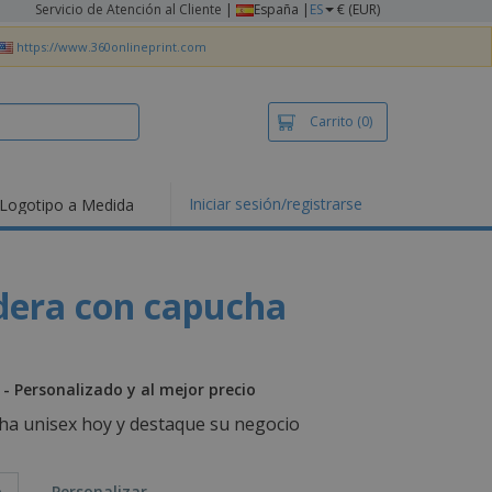
Servicio de Atención al Cliente
|
España |
ES
€ (EUR)
https://www.360onlineprint.com
Carrito
(0)
Iniciar sesión/registrarse
Logotipo a Medida
mociones y
ductos
tacados
setas y Polos
dera con capucha
dados
vidades al aire
e
bajo desde casa
- Personalizado y al mejor precio
s de Envío
ha unisex hoy y destaque su negocio
alos
sonalizados
ductos ecológicos
o
Personalizar