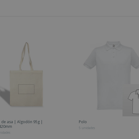
 de asa | Algodón 95g |
Polo
x420mm
5 unidades
nidades