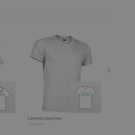
Camiseta Deportiva
Sudadera C
10 unidades
5 unidades