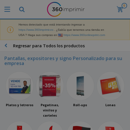
0
P
r
o
d
Hemos detectado que está intentando ingresar a
M
u
https://www.360imprimir.es
. ¿Sabía que tenemos una tienda en
a
c
USA ? Haga sus compras en
https://www.360onlineprint.com
t
t
e
o
P
Regresar para Todos los productos
r
s
r
i
m
o
a
Pantallas, expositores y signo Personalizado para su
á
d
l
empresa
s
P
u
d
v
a
c
e
e
n
t
M
n
t
o
a
M
d
a
s
r
a
i
l
P
k
t
d
l
r
e
e
o
a
o
B
t
Platos y letreros
Pegatinas,
Roll-ups
Lonas
r
s
s
m
o
i
vinilos y
i
y
o
l
n
carteles
a
E
c
s
g
l
x
R
i
a
d
p
o
o