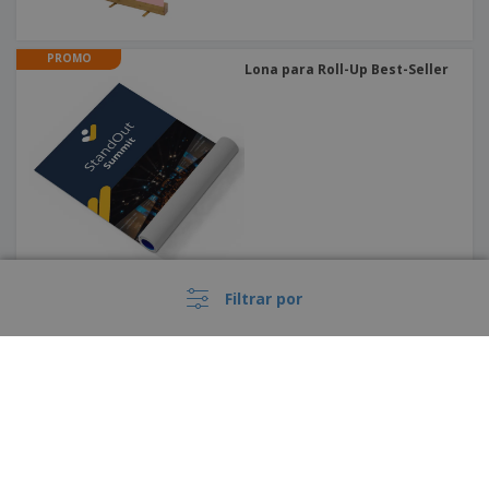
PROMO
Lona para Roll-Up Best-Seller
Filtrar por
PROMO
Banner Extensible |
235x244,5cm