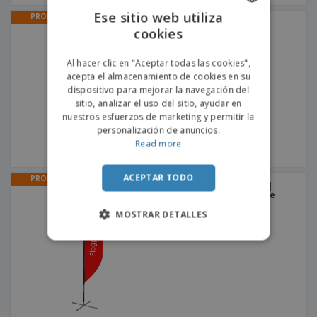
Ese sitio web utiliza
PROMO
Roll-Up
cookies
ENGLISH
PORTUGUESE
Al hacer clic en "Aceptar todas las cookies",
acepta el almacenamiento de cookies en su
SPANISH
dispositivo para mejorar la navegación del
sitio, analizar el uso del sitio, ayudar en
nuestros esfuerzos de marketing y permitir la
personalización de anuncios.
Read more
ACEPTAR TODO
PROMO
Pancartas Publicitarias |
Para Suelo | 1 Cara | Base
Cruzada - Gris
MOSTRAR DETALLES