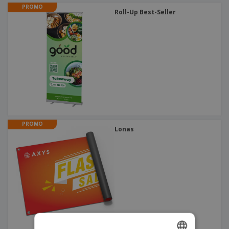
o
PROMO
s
Roll-Up Best-Seller
PROMO
Lonas