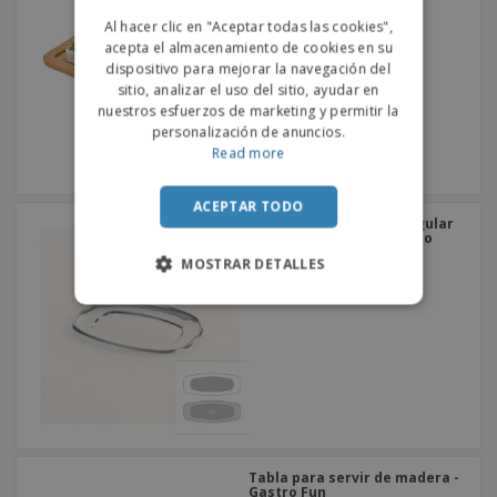
PORTUGUESE
Al hacer clic en "Aceptar todas las cookies",
acepta el almacenamiento de cookies en su
SPANISH
dispositivo para mejorar la navegación del
sitio, analizar el uso del sitio, ayudar en
nuestros esfuerzos de marketing y permitir la
personalización de anuncios.
Read more
ACEPTAR TODO
Bandeja italiana rectangular
de acero inoxidable - Dino
MOSTRAR DETALLES
Tabla para servir de madera -
Gastro Fun