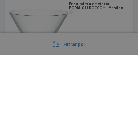
Ensaladera de vidrio -
BORMIOLI ROCCO™ - Ypsilon
Filtrar por
Plato para café o té de
cerámica - Prime
›
España |
ES
(€ EUR )
Código Ético y de Conducta