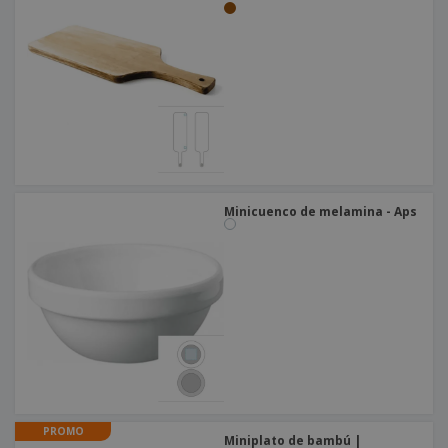
Minicuenco de melamina - Aps
PROMO
Miniplato de bambú |