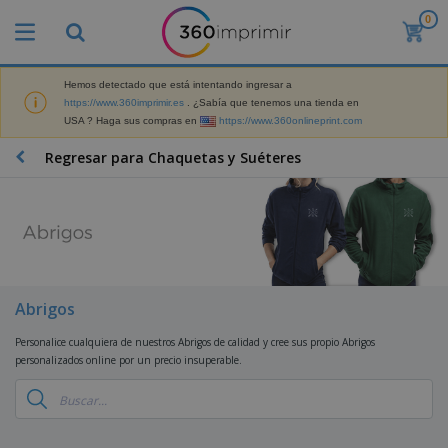
0
P
r
o
d
Hemos detectado que está intentando ingresar a
M
u
https://www.360imprimir.es
. ¿Sabía que tenemos una tienda en
a
c
USA ? Haga sus compras en
https://www.360onlineprint.com
t
t
e
o
P
Regresar para Chaquetas y Suéteres
r
s
r
i
m
o
a
á
d
l
s
P
u
d
v
a
c
e
e
n
t
M
n
t
o
a
M
d
a
s
r
Abrigos
a
i
l
P
k
t
d
l
r
e
Personalice cualquiera de nuestros Abrigos de calidad y cree sus propio Abrigos
e
o
a
o
B
t
personalizados online por un precio insuperable.
r
s
s
m
o
i
i
y
o
l
n
a
E
c
s
g
l
x
R
i
a
d
p
o
o