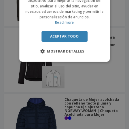
dispositivo para mejorar la navegación del
sitio, analizar el uso del sitio, ayudar en
nuestros esfuerzos de marketing y permitir la
personalización de anuncios.
Read more
Chaqueta softshell com
ACEPTAR TODO
capucha desmontable para
mujer ZAGREB WOMEN |
Chaqueta Impermeable con
Capucha para Mujer
MOSTRAR DETALLES
Chaqueta de Mujer acolchada
con relleno tacto pluma y
capucha fija ajustada
NORWAY WOMAN | Chaqueta
Acolchada para Mujer