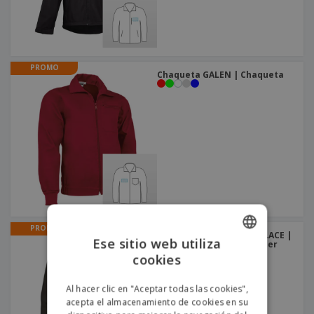
PROMO
Chaqueta GALEN | Chaqueta
PROMO
Chaqueta polar mujer GLACE |
Ese sitio web utiliza
Chaqueta Polar para Mujer
cookies
ENGLISH
PORTUGUESE
Al hacer clic en "Aceptar todas las cookies",
acepta el almacenamiento de cookies en su
SPANISH