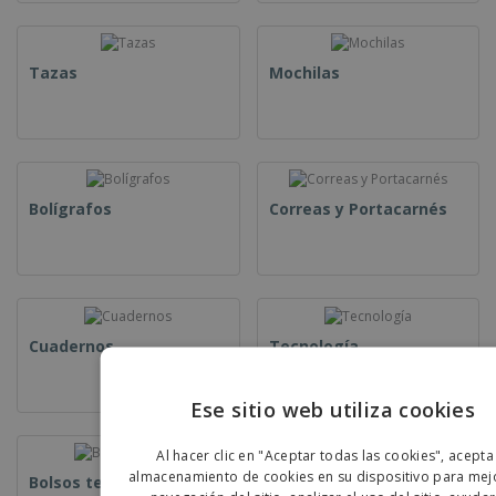
Tazas
Mochilas
Bolígrafos
Correas y Portacarnés
Cuadernos
Tecnología
Ese sitio web utiliza cookies
ENGLIS
Al hacer clic en "Aceptar todas las cookies", acepta
PORTU
almacenamiento de cookies en su dispositivo para mejo
Bolsos tejidos
Bolsas de Papel