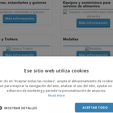
ras, estandartes y guiones
Equipos y suministros para
servicio de alimentos
Más información
Más información
 y Trofeos
Medallas
Más información
Más información
Ese sitio web utiliza cookies
 y Folletos
Pegatinas
ENGL
er clic en "Aceptar todas las cookies", acepta el almacenamiento de cookie
POR
ivo para mejorar la navegación del sitio, analizar el uso del sitio, ayudar en
Más información
Más información
esfuerzos de marketing y permitir la personalización de anuncios.
SPAN
Read more
s
Tazas
ACEPTAR TODO
MOSTRAR DETALLES