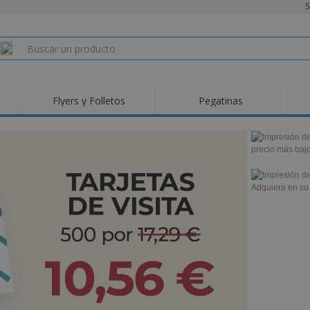
S
Flyers y Folletos
Pegatinas