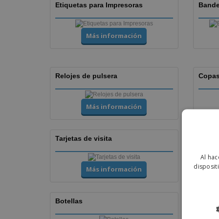
Etiquetas para Impresoras
Bande
Más información
Relojes de pulsera
Copas
Más información
Tarjetas de visita
Flyers
Al hac
disposit
Más información
Botellas
Copa