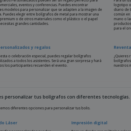
ígrafos Personalizados pueden ser un regalo perfecto para
Para un us
comerciales, eventos y conferencias. Puedes encontrar
logotipo o
tes modelos para personalizar que se adapten a la imagen de
diario de
a. Puedes elegir entre bolígrafos de metal para mostrar una
común en K
premium o de otros materiales como el plástico o el papel
mano o la
 necesitas grandes cantidades.
productos
para el o
personalizados y regalos
Reventa
iesta o celebración especial, puedes regalar bolígrafos
¿Quieres 
lizados a todos los asistentes. Será una gran sorpresa y hará
bolígrafos
os los participantes recuerden el evento.
nuestros 
s personalizar tus bolígrafos con diferentes tecnologías.
cemos diferentes opciones para personalizar tus bolis.
do Láser
Impresión digital