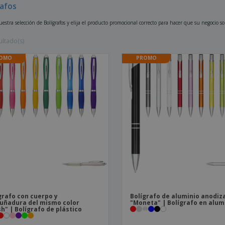
rafos
Etiquetas para
Maletas y mochilas
Libr
Impresoras
estra selección de Bolígrafos y elija el producto promocional correcto para hacer que su negocio 
ultado(s)
OMO
PROMO
grafo con cuerpo y
Bolígrafo de aluminio anodiz
ñadura del mismo color
"Moneta" | Bolígrafo en alum
h" | Bolígrafo de plástico