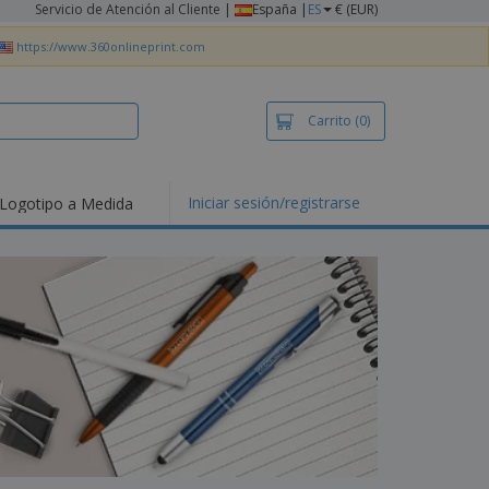
Servicio de Atención al Cliente
|
España |
ES
€ (EUR)
https://www.360onlineprint.com
Carrito
(0)
Iniciar sesión/registrarse
Logotipo a Medida
mociones y
ductos
tacados
setas y Polos
dados
vidades al aire
e
bajo desde casa
s de Envío
alos
sonalizados
ductos ecológicos