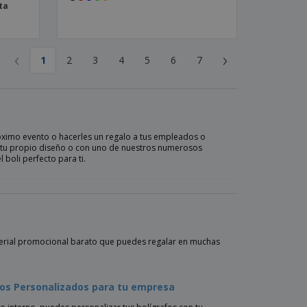
ta
‹
›
1
2
3
4
5
6
7
óximo evento o hacerles un regalo a tus empleados o
on tu propio diseño o con uno de nuestros numerosos
 boli perfecto para ti.
terial promocional barato que puedes regalar en muchas
fos Personalizados para tu empresa