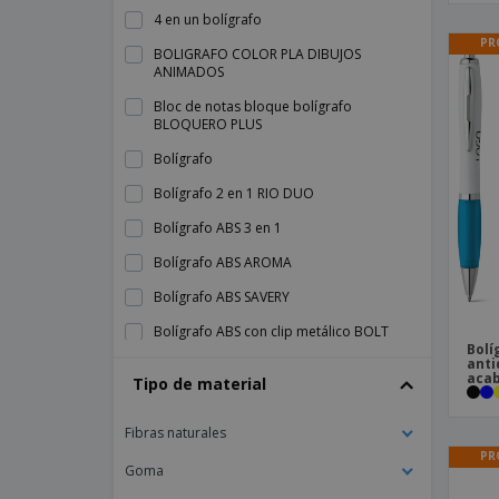
4 en un bolígrafo
PR
BOLIGRAFO COLOR PLA DIBUJOS
ANIMADOS
Bloc de notas bloque bolígrafo
BLOQUERO PLUS
Bolígrafo
Bolígrafo 2 en 1 RIO DUO
Bolígrafo ABS 3 en 1
Bolígrafo ABS AROMA
Bolígrafo ABS SAVERY
Bolígrafo ABS con clip metálico BOLT
Bolí
anti
Bolígrafo ABS y bambú RIO BAMBOO
acab
Tipo de material
Bolígrafo ANA abdominales
Fibras naturales
Bolígrafo AOSTA
PR
Bolígrafo Antibact. LIMPIEZA BLANQUITA
Goma