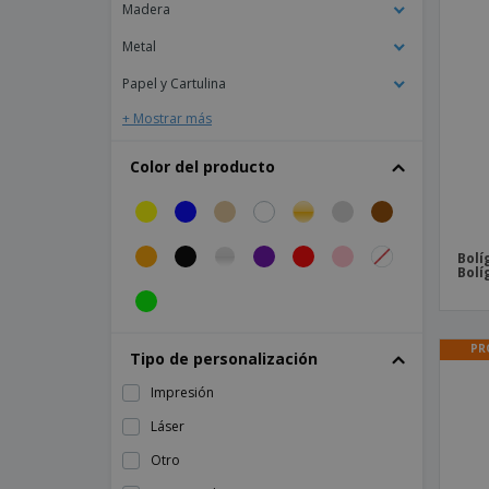
Bolígrafo Antibacteriano
Madera
Bolígrafo BETA de aluminio
Metal
Bolígrafo Bambú y ABS BERN PECAS
Papel y Cartulina
Bolígrafo CORVINA
+ Mostrar más
Bolígrafo ETNA con giro de bambú
Color del producto
Bolígrafo Eco-Pen Responsable
Bolígrafo Jotter - Parker™
Bolígrafo KIWU ABS CROMADO
Bolí
Bolí
Bolígrafo Marksman
Bolígrafo Multicolor
Bolígrafo PET reciclado Alessio
PR
Tipo de personalización
Bolígrafo Parker™
Impresión
Bolígrafo QUERCUS con caja de corcho
Láser
Bolígrafo Riocolor ABS RIOCOLOUR
Otro
Bolígrafo Roller en Caso