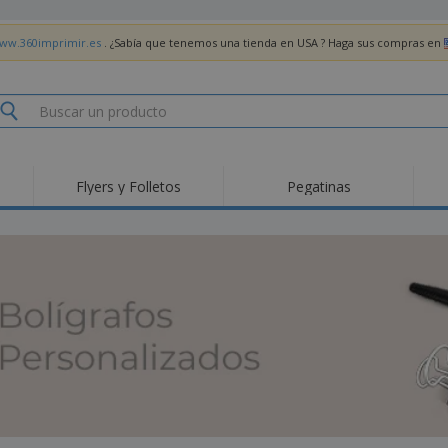
www.360imprimir.es
. ¿Sabía que tenemos una tienda en USA ? Haga sus compras en
Flyers y Folletos
Pegatinas
Pro
Tendencias
Nuevos productos
pro
des
Banderas, estandartes
Roll-Up
Cami
y guiones
Equipos y suministros
Roll-ups
Bor
para servicio de
alimentos
Acti
Entrega a domicilio
Desechables
libr
Pegatinas, vinilos y
Relojes de pulsera
Tra
carteles
Sudaderas con
Copas y Trofeos
Caja
capucha
Reg
Expositores
Medallas
per
Pósters
Comida y Dulces
Pro