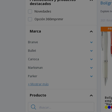
Bolíg
destacados
Imanes Personalizados
Novedades
Explore nu
Lonas
Opción 360imprimir
301 Res
PR
Marca
Branve
Bullet
Carioca
Marksman
Parker
+ Mostrar más
Producto
Bolí
empu
"Nas