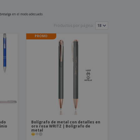
os y catálogos
sobresalga en el modo adecuado.
Productos por página:
PROMO
ado
Bolígrafo de metal con detalles en
inio
oro rosa WRITZ | Bolígrafo de
metal