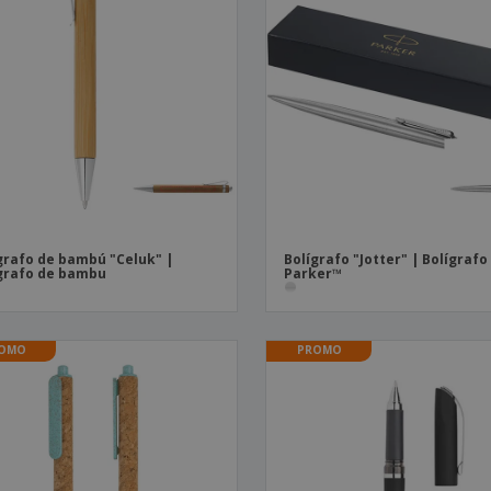
grafo de bambú "Celuk" |
Bolígrafo "Jotter" | Bolígrafo
grafo de bambu
Parker™
OMO
PROMO