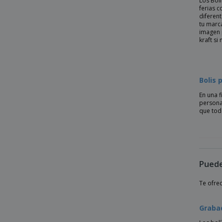
Los Bol
ferias 
Bolígrafo de bambú BERN BAMBOO
diferen
tu marc
Bolígrafo de bambú KUMA
imagen 
kraft si
Bolígrafo de bambú LAKE
Bolígrafo de bambú NICOLE
Bolígrafo de bambú SUMATRA
Bolis 
Bolígrafo de bambú con clip de paja de
En una f
trigo
persona
que tod
Bolígrafo de bambú de punta blanda
BYRON
Bolígrafo de bambú y paja de trigo
Bolígrafo de botón en ABS RIOCOLOUR
Puede
Bolígrafo de cartón
Te ofre
Bolígrafo de cartón reciclado ARTEL
Bolígrafo de clic de aluminio
Graba
Bolígrafo de cobre