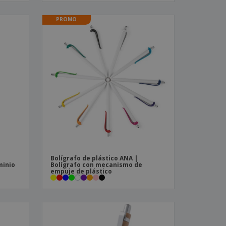
PROMO
Bolígrafo de plástico ANA |
minio
Bolígrafo con mecanismo de
empuje de plástico