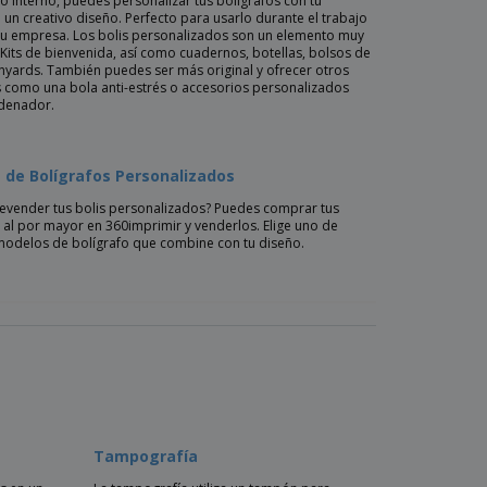
o interno, puedes personalizar tus bolígrafos con tu
 un creativo diseño. Perfecto para usarlo durante el trabajo
 tu empresa. Los bolis personalizados son un elemento muy
its de bienvenida, así como cuadernos, botellas, bolsos de
nyards. También puedes ser más original y ofrecer otros
 como una bola anti-estrés o accesorios personalizados
rdenador.
 de Bolígrafos Personalizados
revender tus bolis personalizados? Puedes comprar tus
 al por mayor en 360imprimir y venderlos. Elige uno de
modelos de bolígrafo que combine con tu diseño.
Tampografía