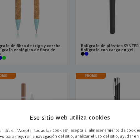
grafo de fibra de trigo y corcho
Bolígrafo de plástico SYNTER 
lígrafo ecológico de fibra de
Bolígrafo con carga en gel
o
OMO
PROMO
Ese sitio web utiliza cookies
ENGL
er clic en "Aceptar todas las cookies", acepta el almacenamiento de cookie
POR
ivo para mejorar la navegación del sitio, analizar el uso del sitio, ayudar en