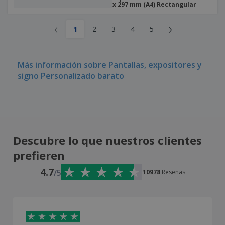
x 297 mm (A4) Rectangular
‹
›
1
2
3
4
5
Más información sobre Pantallas, expositores y
signo Personalizado barato
Descubre lo que nuestros clientes
prefieren
4.7
/5
10978
Reseñas