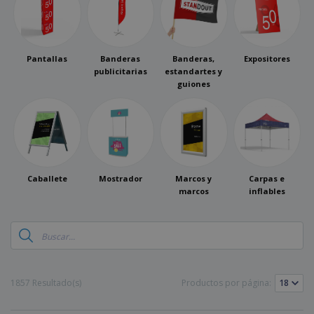
Pantallas
Banderas
Banderas,
Expositores
publicitarias
estandartes y
guiones
Caballete
Mostrador
Marcos y
Carpas e
marcos
inflables
1857 Resultado(s)
Productos por página: