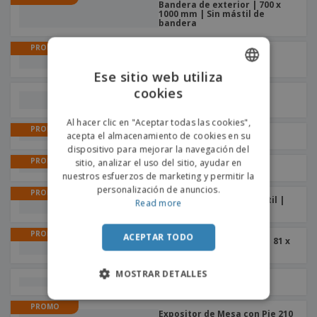
Bandera de exterior | 700 x
1000 mm | Sin mástil de
bandera
PROMO
Banner Extensible |
235x244,5cm
Ese sitio web utiliza
cookies
ENGLISH
Caballete | 60 x 100cm
PORTUGUESE
Al hacer clic en "Aceptar todas las cookies",
PROMO
acepta el almacenamiento de cookies en su
Carteles
SPANISH
dispositivo para mejorar la navegación del
PROMO
sitio, analizar el uso del sitio, ayudar en
X-Banner | 60 x 159,5cm
nuestros esfuerzos de marketing y permitir la
personalización de anuncios.
PROMO
Ventana Emergente Textil |
Read more
297 x 223,5cm
PROMO
ACEPTAR TODO
Contador de Publicidad | 81 x
200cm
MOSTRAR DETALLES
Carteles Rígidos
PROMO
Expositor de Mesa con Pie 210