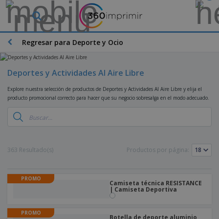
P
r
o
d
Regresar para Deporte y Ocio
M
u
a
c
t
t
e
Deportes y Actividades Al Aire Libre
o
P
r
s
r
i
Explore nuestra selección de productos de Deportes y Actividades Al Aire Libre y elija el
m
o
a
producto promocional correcto para hacer que su negocio sobresalga en el modo adecuado.
á
d
l
s
P
u
d
v
a
c
e
e
n
t
M
n
t
o
a
M
d
a
s
r
363 Resultado(s)
Productos por página:
a
i
l
P
k
t
d
l
r
e
e
o
a
o
B
t
r
s
PROMO
s
m
Camiseta técnica RESISTANCE
o
i
i
y
| Camiseta Deportiva
o
l
n
a
E
c
s
g
l
x
R
i
a
d
PROMO
p
o
o
Botella de deporte aluminio