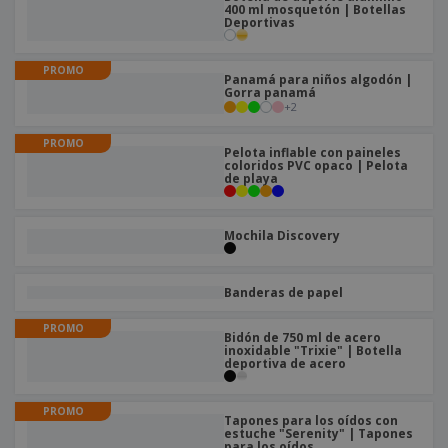
s
e
o
400 ml mosquetón | Botellas
p
n
O
Deportivas
s
a
a
f
E
i
l
i
m
t
e
PROMO
c
b
Panamá para niños algodón |
o
s
Gorra panamá
i
a
r
+
2
C
n
l
e
o
a
a
s
PROMO
m
j
Pelota inflable con paineles
p
coloridos PVC opaco | Pelota
e
T
de playa
r
o
a
d
r
o
Mochila Discovery
p
Iniciar
s
o
sesión/registrarse
l
r
o
t
Banderas de papel
s
e
Servicio
p
m
PROMO
de
Bidón de 750 ml de acero
r
a
Atención
inoxidable "Trixie" | Botella
o
deportiva de acero
al
d
Cliente
u
c
PROMO
Tapones para los oídos con
t
estuche "Serenity" | Tapones
para los oídos