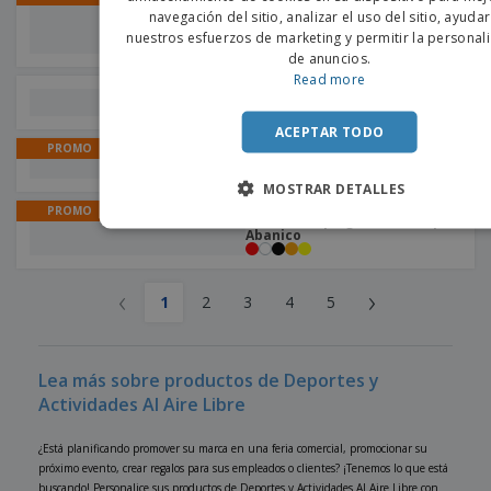
ISKAN 500ml Botella deportiva
navegación del sitio, analizar el uso del sitio, ayuda
de plástico | Botella
SPANIS
deportiva de plástico
nuestros esfuerzos de marketing y permitir la personal
de anuncios.
Read more
Mochila Decath
ACEPTAR TODO
PROMO
Medalla de metal | Medalla
MOSTRAR DETALLES
PROMO
Ventilador plegable STILO |
Abanico
‹
›
1
2
3
4
5
Lea más sobre productos de Deportes y
Actividades Al Aire Libre
¿Está planificando promover su marca en una feria comercial, promocionar su
próximo evento, crear regalos para sus empleados o clientes? ¡Tenemos lo que está
buscando! Personalice sus productos de Deportes y Actividades Al Aire Libre con