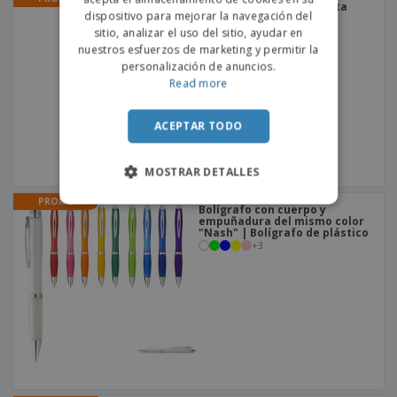
SPANISH
Vaso reutilizable de fiesta
dispositivo para mejorar la navegación del
200ml de polipropileno |
Vasos Reutilizables
sitio, analizar el uso del sitio, ayudar en
nuestros esfuerzos de marketing y permitir la
personalización de anuncios.
Read more
ACEPTAR TODO
MOSTRAR DETALLES
PROMO
Bolígrafo con cuerpo y
empuñadura del mismo color
"Nash" | Bolígrafo de plástico
+
3