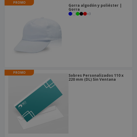
PROMO
Gorra algodón y poliéster |
Gorra
+
3
PROMO
Sobres Personalizados 110 x
220 mm (DL) Sin Ventana