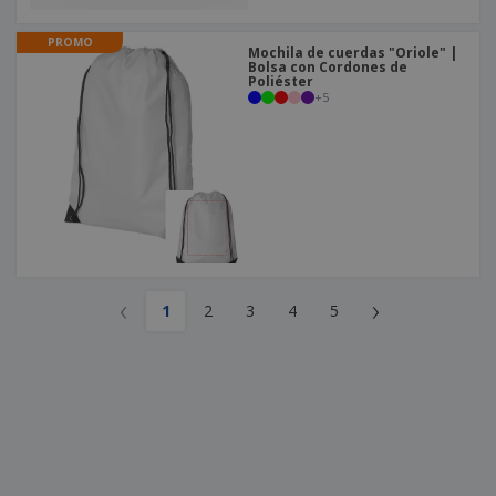
PROMO
Mochila de cuerdas "Oriole" |
Bolsa con Cordones de
Poliéster
+
5
‹
›
1
2
3
4
5