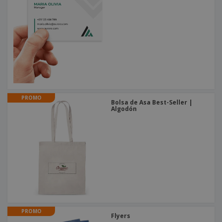
o
s
PROMO
Bolsa de Asa Best-Seller |
Algodón
PROMO
Flyers