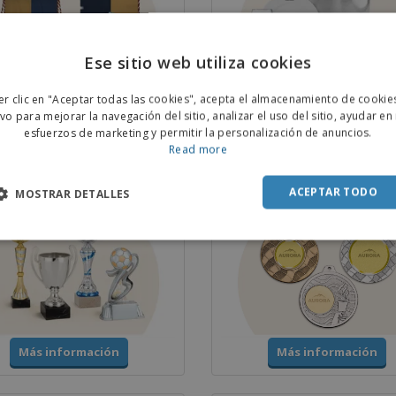
Ese sitio web utiliza cookies
ENGL
er clic en "Aceptar todas las cookies", acepta el almacenamiento de cookie
Más información
Más información
POR
ivo para mejorar la navegación del sitio, analizar el uso del sitio, ayudar en
esfuerzos de marketing y permitir la personalización de anuncios.
SPAN
Read more
 y Trofeos
Medallas
ACEPTAR TODO
MOSTRAR DETALLES
Más información
Más información