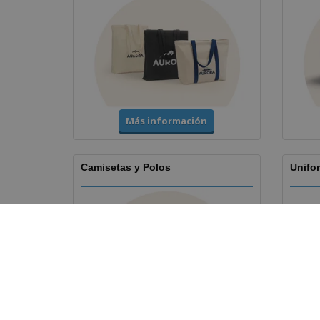
Más información
Camisetas y Polos
Unifor