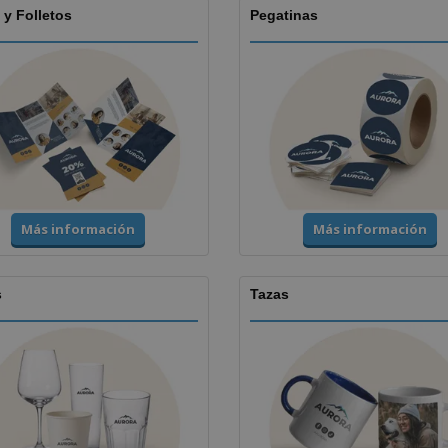
 y Folletos
Pegatinas
Más información
Más información
s
Tazas