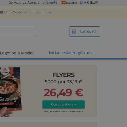
Servicio de Atención al Cliente
|
España |
ES
€ (EUR)
https://www.360onlineprint.com
Carrito
(0)
Iniciar sesión/registrarse
Logotipo a Medida
mociones y
ductos
tacados
setas y Polos
dados
vidades al aire
e
bajo desde casa
s de Envío
alos
sonalizados
ductos ecológicos