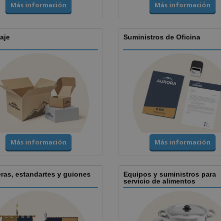
Más información
Más información
aje
Suministros de Oficina
Más información
Más información
ras, estandartes y guiones
Equipos y suministros para
servicio de alimentos