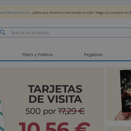
www.360imprimir.es
. ¿Sabía que tenemos una tienda en USA ? Haga sus compras en
Flyers y Folletos
Pegatinas
Pro
Tendencias
Nuevos productos
pro
des
Banderas, estandartes
Roll-Up
Cami
y guiones
Equipos y suministros
Roll-ups
Bor
para servicio de
alimentos
Acti
Entrega a domicilio
Desechables
libr
Pegatinas, vinilos y
Relojes de pulsera
Tra
carteles
Sudaderas con
Copas y Trofeos
Caja
capucha
Reg
Expositores
Medallas
per
Pósters
Comida y Dulces
Pro