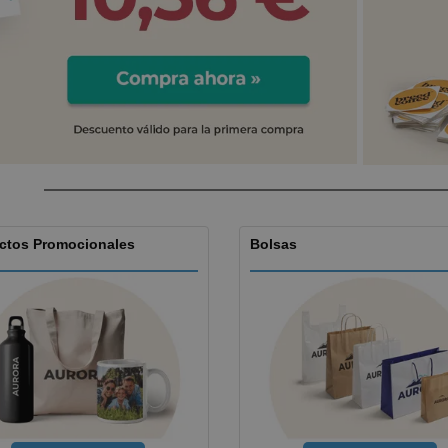
Etiquetas para
Maletas y mochilas
Libr
Impresoras
ctos Promocionales
Bolsas