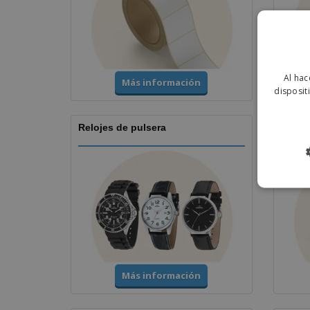
Al hac
Más información
disposit
Relojes de pulsera
Copas
Más información