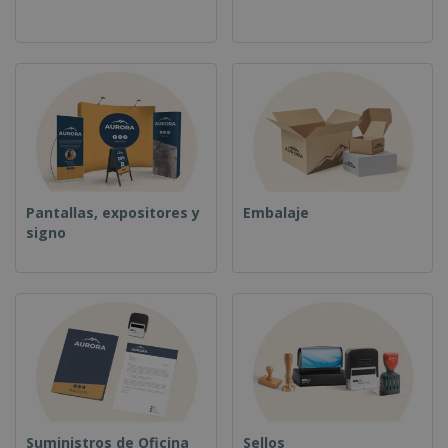
o
s
Pantallas, expositores y
Embalaje
signo
Suministros de Oficina
Sellos