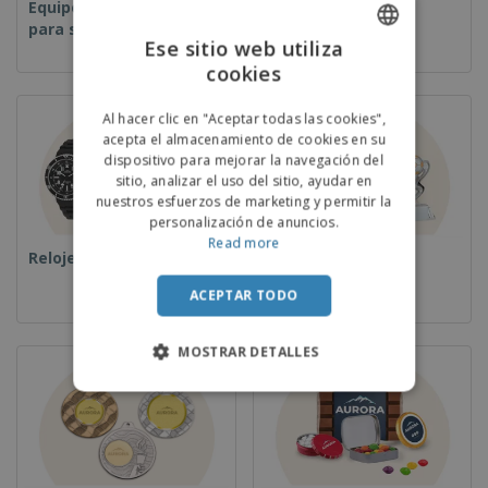
Equipos y suministros
Desechables
para servicio de
Ese sitio web utiliza
alimentos
cookies
ENGLISH
PORTUGUESE
Al hacer clic en "Aceptar todas las cookies",
acepta el almacenamiento de cookies en su
SPANISH
dispositivo para mejorar la navegación del
sitio, analizar el uso del sitio, ayudar en
nuestros esfuerzos de marketing y permitir la
personalización de anuncios.
Read more
Relojes de pulsera
Copas y Trofeos
ACEPTAR TODO
MOSTRAR DETALLES