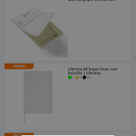
PROMO
Libreta A5 hojas lisas con
bolsillo | Libreta
+
4
PROMO