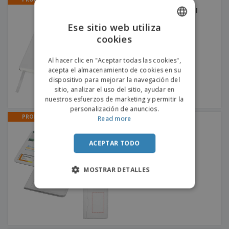
Libreta A5 de tapa dura
"Classic" | Libreta de piel
sintética
+
4
Ese sitio web utiliza
cookies
ENGLISH
PORTUGUESE
Al hacer clic en "Aceptar todas las cookies",
acepta el almacenamiento de cookies en su
SPANISH
dispositivo para mejorar la navegación del
sitio, analizar el uso del sitio, ayudar en
nuestros esfuerzos de marketing y permitir la
personalización de anuncios.
PROMO
Read more
Portafolios A4 "Ebony" |
Portafolio
ACEPTAR TODO
MOSTRAR DETALLES