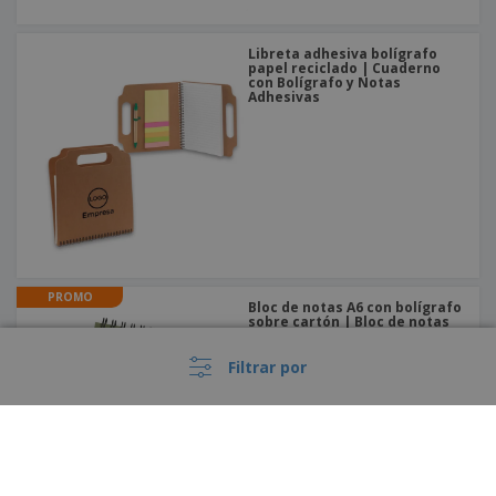
Libreta adhesiva bolígrafo
papel reciclado | Cuaderno
con Bolígrafo y Notas
Adhesivas
PROMO
Bloc de notas A6 con bolígrafo
sobre cartón | Bloc de notas
con bolígrafo
Filtrar por