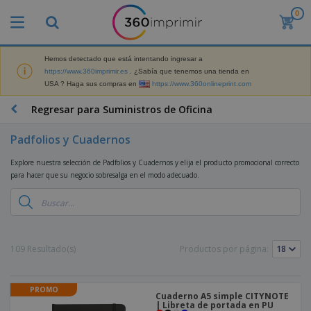
0
P
r
o
d
Hemos detectado que está intentando ingresar a
M
u
https://www.360imprimir.es
. ¿Sabía que tenemos una tienda en
a
c
USA ? Haga sus compras en
https://www.360onlineprint.com
t
t
e
o
P
Regresar para Suministros de Oficina
r
s
r
i
m
o
a
Padfolios y Cuadernos
á
d
l
s
P
u
d
Explore nuestra selección de Padfolios y Cuadernos y elija el producto promocional correcto
v
a
c
e
para hacer que su negocio sobresalga en el modo adecuado.
e
n
t
M
n
t
o
a
M
d
a
s
r
a
i
l
P
k
t
d
l
r
e
e
o
a
o
B
109 Resultado(s)
Productos por página:
t
r
s
s
m
o
i
i
y
o
l
n
a
E
c
s
g
l
PROMO
x
R
i
Cuaderno A5 simple CITYNOTE
a
d
p
| Libreta de portada en PU
o
o