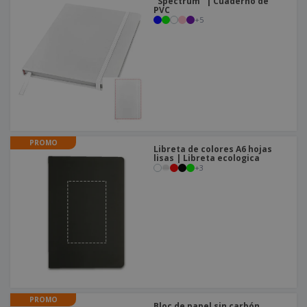
o
"Spectrum" | Cuaderno de
PVC
s
+
5
PROMO
Libreta de colores A6 hojas
lisas | Libreta ecologica
+
3
PROMO
Bloc de papel sin carbón