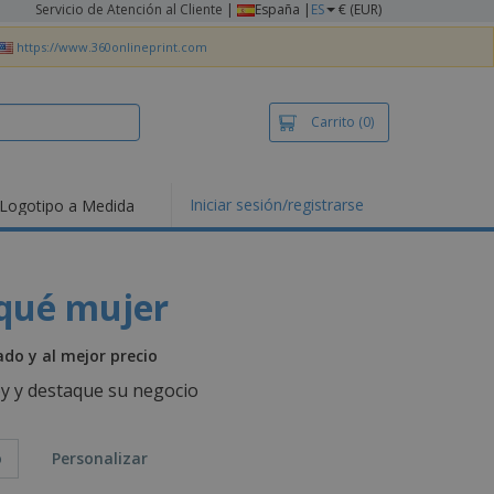
Servicio de Atención al Cliente
|
España |
ES
€ (EUR)
https://www.360onlineprint.com
Carrito
(0)
Iniciar sesión/registrarse
Logotipo a Medida
mociones y
ductos
tacados
setas y Polos
iqué mujer
dados
vidades al aire
ado y al mejor precio
e
bajo desde casa
oy y destaque su negocio
s de Envío
alos
o
Personalizar
sonalizados
ductos ecológicos