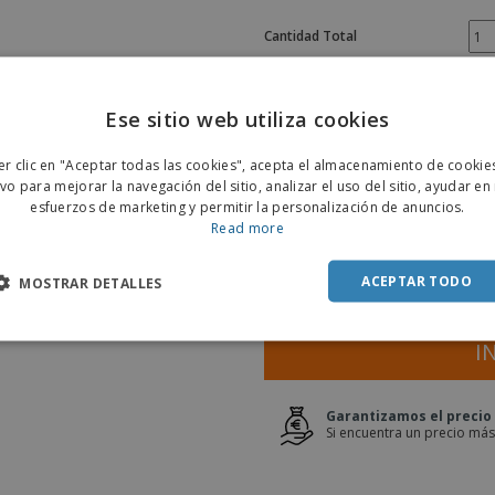
Cantidad Total
Tamaño
Ese sitio web utiliza cookies
ENGL
er clic en "Aceptar todas las cookies", acepta el almacenamiento de cookie
POR
ivo para mejorar la navegación del sitio, analizar el uso del sitio, ayudar en
esfuerzos de marketing y permitir la personalización de anuncios.
SPAN
Read more
Presupuesto en lín
ACEPTAR TODO
MOSTRAR DETALLES
I
Garantizamos el precio
Si encuentra un precio más