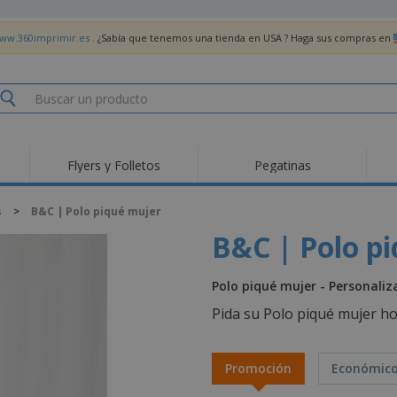
www.360imprimir.es
. ¿Sabía que tenemos una tienda en USA ? Haga sus compras en
Flyers y Folletos
Pegatinas
Pro
Tendencias
Nuevos productos
pro
s
>
B&C | Polo piqué mujer
des
Banderas, estandartes
Roll-Up
Cami
B&C | Polo p
y guiones
Equipos y suministros
Roll-ups
Bor
para servicio de
alimentos
Acti
Entrega a domicilio
Desechables
Polo piqué mujer - Personaliz
libr
Pegatinas, vinilos y
Relojes de pulsera
Tra
Pida su Polo piqué mujer h
carteles
Sudaderas con
Copas y Trofeos
Caja
capucha
Reg
Expositores
Medallas
Promoción
Económic
per
Pósters
Comida y Dulces
Pro