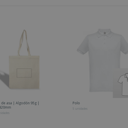
 de asa | Algodón 95g |
Polo
x420mm
5 unidades
nidades