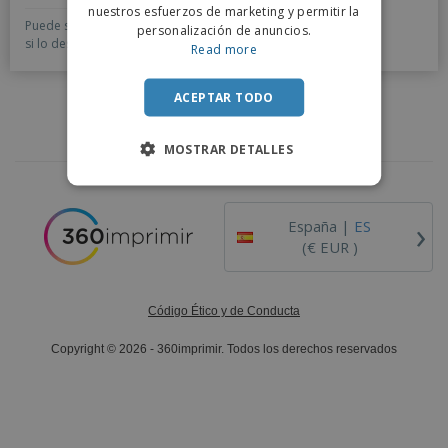
nuestros esfuerzos de marketing y permitir la
Puede seleccionar una de las Plantillas ya preparadas o,
personalización de anuncios.
si lo desea, puede solicitar un Diseño Personalizado.
Read more
ACEPTAR TODO
MOSTRAR DETALLES
›
España |
ES
(€ EUR )
Código Ético y de Conducta
Copyright © 2026 - 360imprimir. Todos los derechos reservados