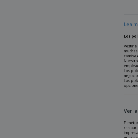
Henbury | Polo mujer coolplus
Kariban | MIKE polo de manga corta
Lea m
Kariban | Polo beisbol > polo hombre
bicolor
Los po
Kariban | Polo de hombre bio180 piqué
Vestir 
muchas 
Kariban | Polo de hombre de manga
camisa 
corta con cuello
Nuestros
emplead
Kariban | Polo de hombre de manga
Los pol
corta de supima
negocio
Los polo
Kariban | Polo de hombre de punto
opcione
bicolor
Kariban | Polo de manga corta
Kariban | Polo de manga larga
Ver l
Kariban | Polo de mujer bio180 piqué
El méto
Kariban | Polo de mujer de manga corta
restaura
impresa
Kariban | Polo de mujer de manga corta
gran va