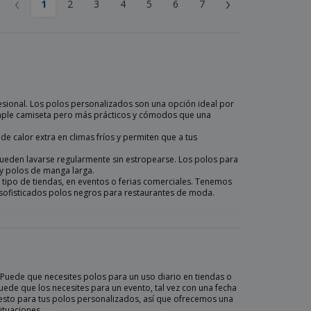
‹
›
1
2
3
4
5
6
7
sional. Los polos personalizados son una opción ideal por
mple camiseta pero más prácticos y cómodos que una
e calor extra en climas fríos y permiten que a tus
 pueden lavarse regularmente sin estropearse. Los polos para
y polos de manga larga.
o tipo de tiendas, en eventos o ferias comerciales. Tenemos
sofisticados polos negros para restaurantes de moda.
Puede que necesites polos para un uso diario en tiendas o
puede que los necesites para un evento, tal vez con una fecha
uesto para tus polos personalizados, así que ofrecemos una
ituaciones.