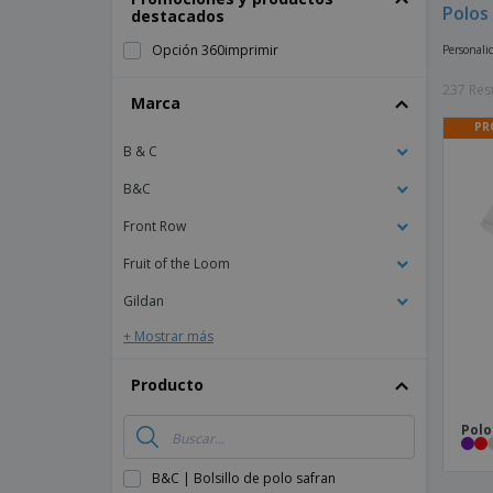
Polos
destacados
Imanes Personalizados
Opción 360imprimir
Personalic
Lonas
237 Res
Marca
PR
B & C
B&C
Front Row
Fruit of the Loom
Gildan
+ Mostrar más
Producto
Polo
B&C | Bolsillo de polo safran