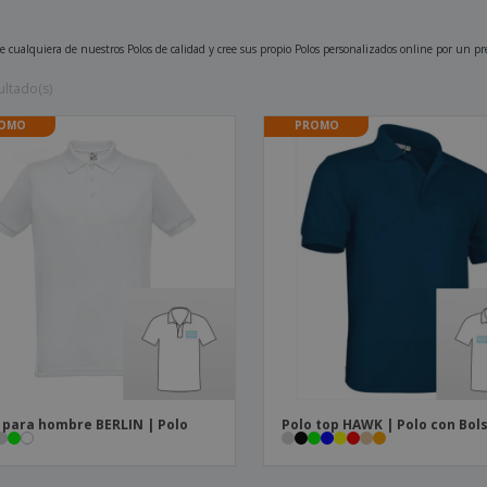
Etiquetas para
Maletas y mochilas
Libr
Impresoras
e cualquiera de nuestros Polos de calidad y cree sus propio Polos personalizados online por un pr
ultado(s)
OMO
PROMO
 para hombre BERLIN | Polo
Polo top HAWK | Polo con Bols