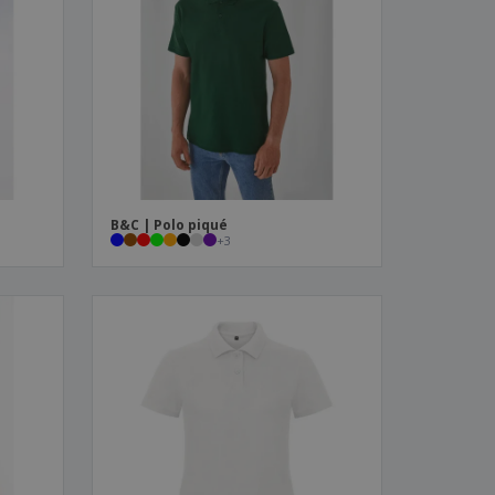
B&C | Polo piqué
+
3