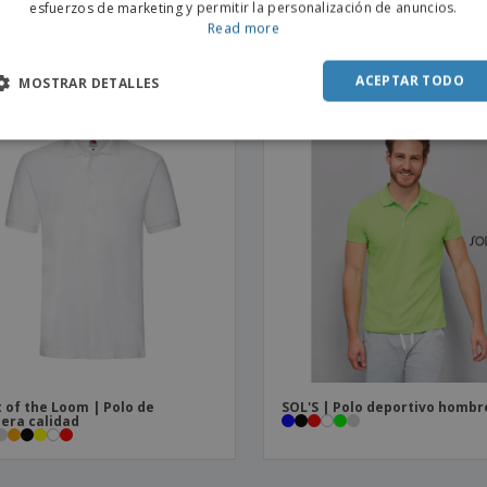
esfuerzos de marketing y permitir la personalización de anuncios.
 para mujer BERN WOMEN |
Russell | Polo elástico de ho
SPAN
Read more
 de Manga Larga para Mujer
ACEPTAR TODO
MOSTRAR DETALLES
t of the Loom | Polo de
SOL'S | Polo deportivo hombr
era calidad