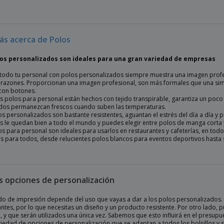
ás acerca de Polos
los personalizados son ideales para una gran variedad de empresas
a todo tu personal con polos personalizados siempre muestra una imagen profe
razones. Proporcionan una imagen profesional, son más formales que una si
con botones.
 polos para personal están hechos con tejido transpirable, garantiza un poco d
os permanezcan frescos cuando suben las temperaturas.
os personalizados son bastante resistentes, aguantan el estrés del día a día y
s le quedan bien a todo el mundo y puedes elegir entre polos de manga corta 
s para personal son ideales para usarlos en restaurantes y cafeterías, en tod
s para todos, desde relucientes polos blancos para eventos deportivos hasta 
as opciones de personalización
do de impresión depende del uso que vayas a dar a los polos personalizados. 
ntes, por lo que necesitas un diseño y un producto resistente. Por otro lado, 
, y que serán utilizados una única vez. Sabemos que esto influirá en el presup
riedad de opciones de personalización que se adaptan a todos los bolsillos y s