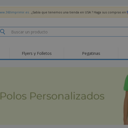
www.360imprimir.es
. ¿Sabía que tenemos una tienda en USA ? Haga sus compras en
Flyers y Folletos
Pegatinas
Pro
Tendencias
Nuevos productos
pro
des
Banderas, estandartes
Roll-Up
Cami
y guiones
Equipos y suministros
Roll-ups
Bor
para servicio de
alimentos
Acti
Entrega a domicilio
Desechables
libr
Pegatinas, vinilos y
Relojes de pulsera
Tra
carteles
Sudaderas con
Copas y Trofeos
Caja
capucha
Reg
Expositores
Medallas
per
Pósters
Comida y Dulces
Pro