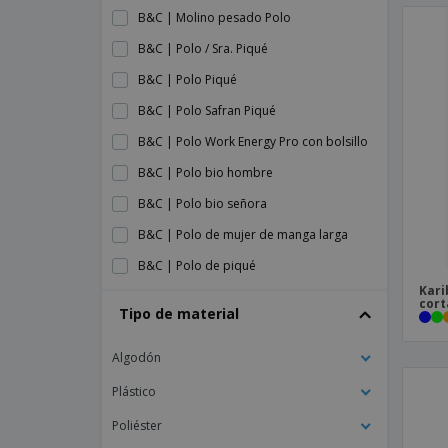
B&C | Molino pesado Polo
B&C | Polo / Sra. Piqué
B&C | Polo Piqué
B&C | Polo Safran Piqué
B&C | Polo Work Energy Pro con bolsillo
B&C | Polo bio hombre
B&C | Polo bio señora
B&C | Polo de mujer de manga larga
B&C | Polo de piqué
Kari
B&C | Polo de piqué Heavymill
cort
Tipo de material
B&C | Polo de piqué de mujer
Algodón
B&C | Polo de trabajo de bolsillo
profesional
Plástico
B&C | Polo hombre manga larga
Poliéster
B&C | Polo inspirar al hombre