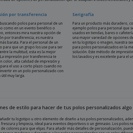
ión por transferencia
Serigrafía
s buscando polos para personal de un
Para un producto más duradero, c
so como en un evento benéfico o
ejemplo polos para personal que s
vo, entonces mira nuestra opción de
usados en tiendas, bares o cafetería
ón por transferencia, es nuestra
una mayor variedad de opciones de
más barata. Para el personal de un
en tu logotipo o imagen, nuestra ser
 o para que un grupo los use para ser
para polos personalizados en la me
 entre la multitud, esta es la mejor
solución. Este método de impresión
 La impresión por transferencia te
los lavados y es excelente para el u
n color, alta calidad de impresión y
l para el uso a corto plazo cuando no
 invertir en un polo personalizado con
 útil muy larga.
nes de estilo para hacer de tus polos personalizados algo
añadir tu logotipo u otro elemento de diseño a tus polos personalizados, ad
 frescura y limpieza, ideal para eventos deportivos o un gimnasio. Los polos 
s de colores para que elijas. Para añadir más detalles de personalización, puede