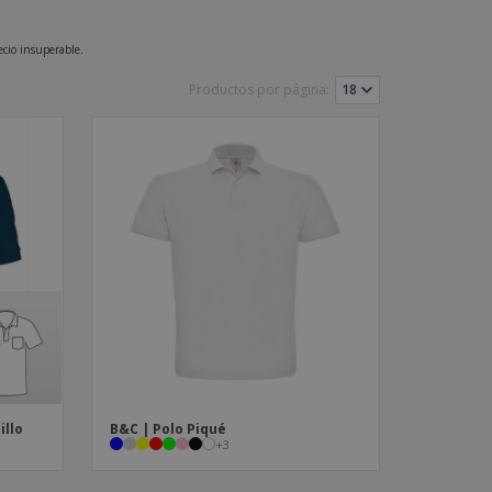
os y catálogos
ecio insuperable.
Productos por página:
illo
B&C | Polo Piqué
+
3