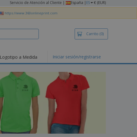
Servicio de Atención al Cliente
|
España |
ES
€ (EUR)
https://www.360onlineprint.com
Carrito
(0)
Iniciar sesión/registrarse
Logotipo a Medida
mociones y
ductos
tacados
setas y Polos
dados
vidades al aire
e
bajo desde casa
s de Envío
alos
sonalizados
ductos ecológicos