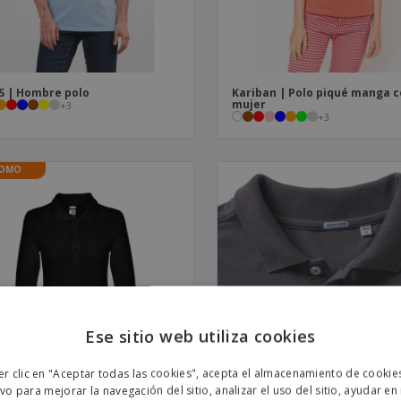
S | Hombre polo
Kariban | Polo piqué manga c
mujer
+
3
+
3
OMO
Ese sitio web utiliza cookies
ENGL
er clic en "Aceptar todas las cookies", acepta el almacenamiento de cookie
POR
ivo para mejorar la navegación del sitio, analizar el uso del sitio, ayudar en