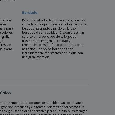
Bordado
omo por
Para un acabado de primera clase, puedes
erán
considerar la opción de polos bordados. Tu
s, y para
logotipo es creado usando un lujoso
 colores
bordado de alta calidad. Disponible en un
igrafía
solo color, el bordado de tu logotipo
jor
trasmite una imagen de calidad y
 resiste
refinamiento, es perfecto para polos para
so diario.
negocios. Los polos bordados son
increíblemente resistentes por lo que son
una gran inversión.
 único
emás tenemos otras opciones disponibles. Un polo blanco
negros son prácticos y elegantes. Además, te ofrecemos un
s elegir usar colores diferentes para el cuello o las mangas.