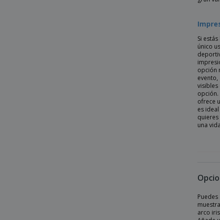
BROOKE
Kariban | Polo de mujer de manga corta
Impres
de supima
Si está
Kariban | Polo de mujer de manga larga
único u
deporti
Kariban | Polo de mujer de piqué bicolor
impresi
opción 
Kariban | Polo de mujer de piqué de
evento,
manga larga
visibles
opción.
Kariban | Polo de mujer de punto bicolor
ofrece u
Kariban | Polo de piqué bicolor FLAG
es idea
quieres
Kariban | Polo de piqué de manga corta
una vida
para hombre
Kariban | Polo de piqué de manga larga
para hombre
Kariban | Polo de punto de manga corta
Opcio
para hombre
Kariban | Polo de punto de manga corta
Puedes 
para mujer
muestra
arco iri
Kariban | Polo de punto de manga larga