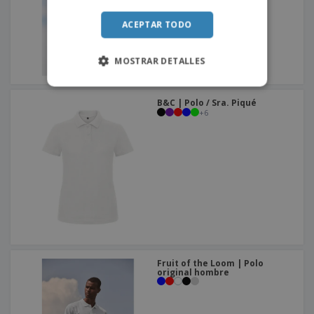
ACEPTAR TODO
MOSTRAR DETALLES
B&C | Polo / Sra. Piqué
+
6
Fruit of the Loom | Polo
original hombre