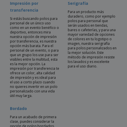
Impresión por
Serigrafía
transferencia
Para un producto más
duradero, como por ejemplo
Si estás buscando polos para
polos para personal que
personal de un único uso
serán usados en tiendas,
como en un evento benéfico o
bares o cafeterías, y para una
deportivo, entonces mira
mayor variedad de opciones
nuestra opción de impresión
de colores en tu logotipo o
por transferencia, es nuestra
imagen, nuestra serigrafía
opción más barata. Para el
para polos personalizados en
personal de un evento, o para
la mejor solución. Este
que un grupo los use para ser
método de impresión resiste
visibles entre la multitud, esta
los lavados y es excelente
es la mejor opción. La
para el uso diario.
impresión por transferencia te
ofrece un color, alta calidad
de impresión y es ideal para
el uso a corto plazo cuando
no quieres invertir en un polo
personalizado con una vida
útil muy larga.
Bordado
Para un acabado de primera
clase, puedes considerar la
opción de polos bordados.