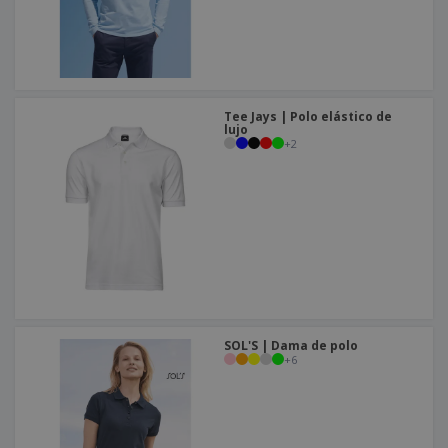
Tee Jays | Polo elástico de
lujo
+
2
SOL'S | Dama de polo
+
6