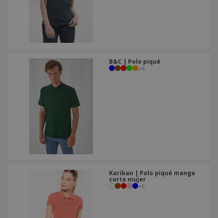
B&C | Polo piqué
+
6
Kariban | Polo piqué manga
corta mujer
+
6