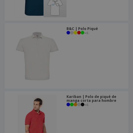
o
s
B&C | Polo Piqué
+
6
Kariban | Polo de piqué de
manga corta para hombre
+
6