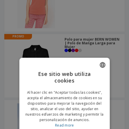
PROMO
Polo para mujer BERN WOMEN
| Polo de Manga Larga para
Mujer
Ese sitio web utiliza
cookies
ENGLISH
PORTUGUESE
Al hacer clic en "Aceptar todas las cookies",
acepta el almacenamiento de cookies en su
SPANISH
dispositivo para mejorar la navegación del
SOL'S | Hombre polo
sitio, analizar el uso del sitio, ayudar en
+
6
nuestros esfuerzos de marketing y permitir la
personalización de anuncios.
Read more