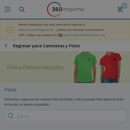
0
P
r
o
d
Hemos detectado que está intentando ingresar a
M
u
https://www.360imprimir.es
. ¿Sabía que tenemos una tienda en
a
c
USA ? Haga sus compras en
https://www.360onlineprint.com
t
t
e
o
P
Regresar para Camisetas y Polos
r
s
r
i
m
o
a
á
d
l
s
P
u
d
v
a
c
e
e
n
t
M
n
t
o
a
M
d
a
s
r
Polos
a
i
l
P
k
t
d
l
r
e
Personalice cualquiera de nuestros Polos de calidad y cree sus propio Polos personalizados
e
o
a
o
B
t
online por un precio insuperable.
r
s
s
m
o
i
i
y
o
l
n
a
E
c
s
g
l
x
R
i
a
d
p
o
o