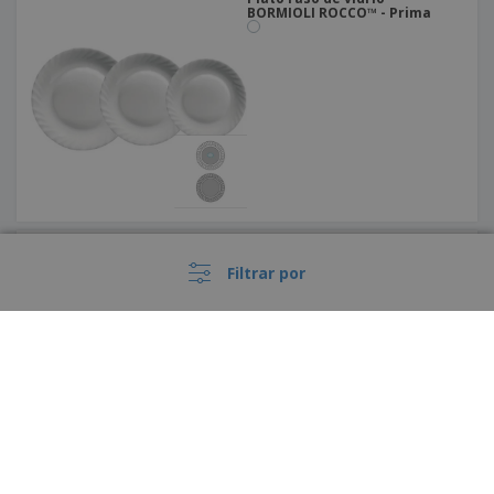
BORMIOLI ROCCO™ - Prima
Plato para café o té de
cerámica - Prime
Filtrar por