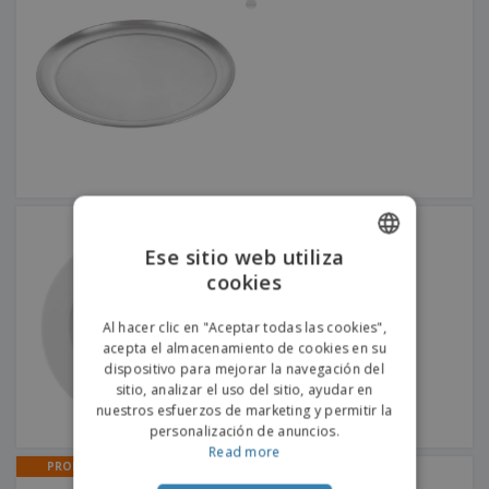
s
e
o
p
n
O
s
a
a
f
E
i
l
i
m
t
e
c
b
o
s
i
a
r
C
n
l
e
o
a
a
s
m
j
p
e
T
r
o
a
Plato raso de cerámica -
d
r
Prime
o
Ese sitio web utiliza
p
Iniciar
s
o
cookies
ENGLISH
sesión/registrarse
l
r
o
t
PORTUGUESE
Al hacer clic en "Aceptar todas las cookies",
s
e
Servicio
acepta el almacenamiento de cookies en su
p
SPANISH
m
de
dispositivo para mejorar la navegación del
r
a
Atención
sitio, analizar el uso del sitio, ayudar en
o
al
d
nuestros esfuerzos de marketing y permitir la
Cliente
u
personalización de anuncios.
c
Read more
PROMO
t
Miniplato de bambú |