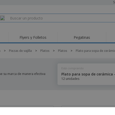
S
Flyers y Folletos
Pegatinas
a
>
Piezas de vajilla
>
Platos
>
Platos
>
Plato para sopa de cerámi
Está comprando
ue su marca de manera efectiva
Plato para sopa de cerámica 
12 unidades