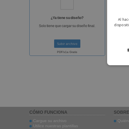
¿Q
Indi
¿Ya tiene su diseño?
Al hac
disposit
Solo tiene que cargar su diseño final.
Subir archivo
PDF/x1a Gratis
CÓMO FUNCIONA
SOBRE
Cargue su archivo
Quién
Utilice nuestras plantillas