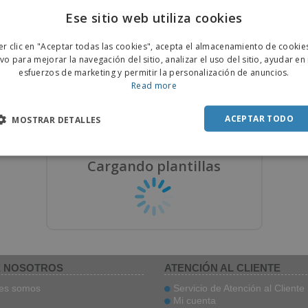
uiere un diseño personalizado?
¿Su diseño no está en formato dig
Ese sitio web utiliza cookies
que sus ideas y nuestro equipo de
Envíe imágenes o fotografías y nu
ENGL
diseño las materializará.
equipo de diseño reproducirá el f
digital.
er clic en "Aceptar todas las cookies", acepta el almacenamiento de cookie
POR
ivo para mejorar la navegación del sitio, analizar el uso del sitio, ayudar en
esfuerzos de marketing y permitir la personalización de anuncios.
SPAN
Read more
Contratar a un diseñador
Solicitar reproducción de dise
ACEPTAR TODO
MOSTRAR DETALLES
por solo
19,99 €
por solo
7,99 €
Cargando plantillas
 NOSOTROS
ATENCIÓN AL CLIENTE
es somos
Servicio de Atención al Cliente
Mi cuenta