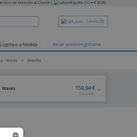
ervicio de Atención al Cliente
|
España |
ES
€ (EUR)
Carrito
(0)
Iniciar sesión/registrarse
Logotipo a Medida
ca - Waves
>
Diseño
150,04 €
- Waves
155,04 €