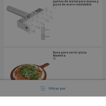
puntas de metal para masas y
pizza de acero inoxidable
Base para servir pizza
Madeira
Filtrar por