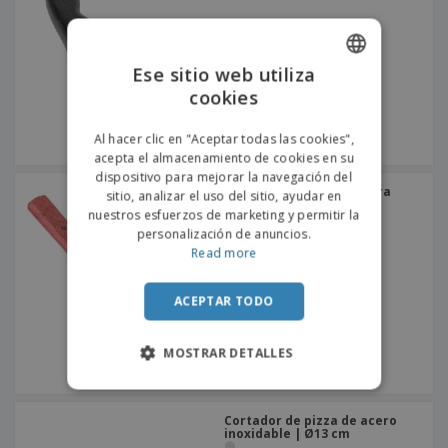
Ese sitio web utiliza
cookies
ENGLISH
PORTUGUESE
Al hacer clic en "Aceptar todas las cookies",
acepta el almacenamiento de cookies en su
SPANISH
dispositivo para mejorar la navegación del
Espátula de aluminio para
sitio, analizar el uso del sitio, ayudar en
pizza y hamburguesa |
nuestros esfuerzos de marketing y permitir la
Grande
personalización de anuncios.
Read more
ACEPTAR TODO
MOSTRAR DETALLES
Cortador de pizza de acero
inoxidable | Ø13 cm