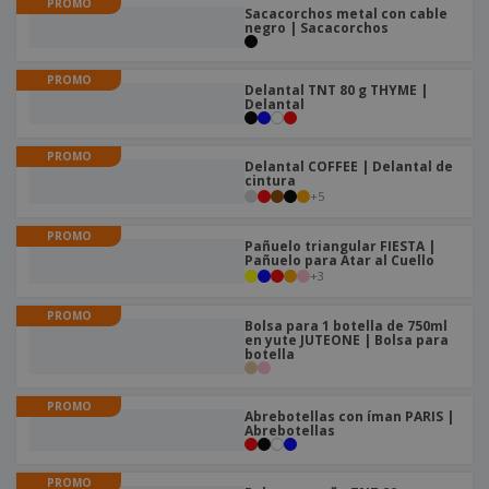
s
PROMO
e
o
p
Sacacorchos metal con cable
n
O
negro | Sacacorchos
s
a
a
f
E
i
l
i
m
t
e
PROMO
c
b
o
Delantal TNT 80 g THYME |
s
i
Delantal
a
r
C
n
l
e
o
a
a
s
PROMO
m
j
Delantal COFFEE | Delantal de
p
cintura
e
T
+
5
r
o
a
d
PROMO
r
Pañuelo triangular FIESTA |
o
p
Pañuelo para Atar al Cuello
Iniciar
s
+
3
o
sesión/registrarse
l
r
o
PROMO
t
Bolsa para 1 botella de 750ml
s
e
Servicio
en yute JUTEONE | Bolsa para
p
botella
m
de
r
a
Atención
o
al
PROMO
d
Abrebotellas con íman PARIS |
Cliente
u
Abrebotellas
c
t
PROMO