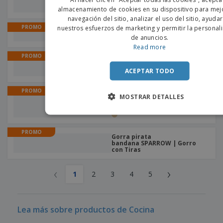
de algodon e poliéster
PORTU
almacenamiento de cookies en su dispositivo para mejo
navegación del sitio, analizar el uso del sitio, ayuda
SPANIS
PROMO
nuestros esfuerzos de marketing y permitir la personal
Abrebotellas magnéticos 60 x
de anuncios.
60 mm
Read more
PROMO
Babero GINGER | Babero
Adulto
ACEPTAR TODO
PROMO
Tabla de quesos en bambú
MOSTRAR DETALLES
20x14 cm | Tabla de cortar
comida
PROMO
Gorra pirata
bandana SPARROW | Gorro
con Tiras
‹
›
1
2
3
4
5
Lea más sobre productos de Cocina