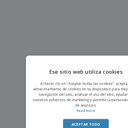
s
e
o
p
n
O
s
a
a
f
E
i
l
i
m
t
e
c
b
o
s
i
a
r
C
n
l
e
o
a
a
s
m
j
p
e
T
r
o
a
d
r
o
p
Iniciar
Ese sitio web utiliza cookies
s
o
sesión/registrarse
l
ENGLIS
r
o
t
Al hacer clic en "Aceptar todas las cookies", acepta
s
PORTU
e
almacenamiento de cookies en su dispositivo para mejo
Servicio
p
m
de
navegación del sitio, analizar el uso del sitio, ayuda
r
SPANIS
a
Atención
nuestros esfuerzos de marketing y permitir la personal
o
al
de anuncios.
d
Cliente
Read more
u
c
t
ACEPTAR TODO