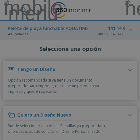
P
r
o
d
141,14 €
M
Pelota de playa hinchable AQUATIME
u
a
antes:
48 unidades
146,14 €
c
t
t
e
o
Seleccione una opción
P
r
s
r
i
m
o
a
á
d
l
s
Tengo un Diseño
P
u
d
v
a
c
e
e
Opción recomendada si ya tiene un documento
n
t
M
n
preparado para imprimir, o si tiene un producto ya
t
o
a
M
d
impreso y quiere replicarlo.
a
s
r
a
i
l
P
k
t
d
l
r
e
e
o
a
o
B
t
r
s
Quiero un Diseño Nuevo
s
m
o
i
i
y
o
l
n
a
Puede seleccionar una de las Plantillas ya preparadas o,
E
c
s
g
l
si lo desea, puede solicitar un Diseño Personalizado.
x
R
i
a
d
p
o
o