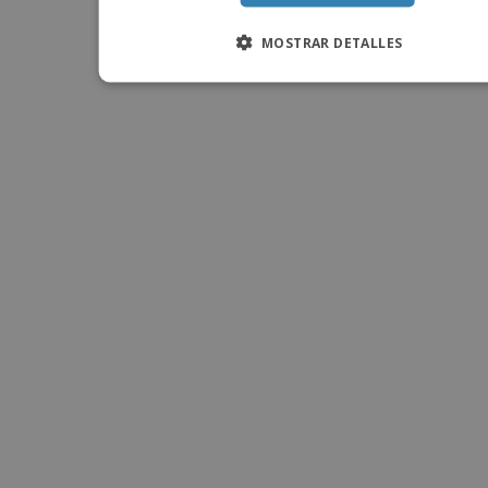
o
s
MOSTRAR DETALLES