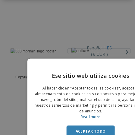
s
e
o
p
n
O
s
a
a
f
E
i
l
i
m
t
e
c
b
o
s
i
a
r
C
n
l
e
o
a
a
s
m
j
›
España |
ES
p
e
T
(€ EUR )
r
o
a
d
r
Código Ético y de Conducta
o
p
Iniciar
Ese sitio web utiliza cookies
s
o
Copyright © 2026 - 360imprimir. Todos los derechos reservados
sesión/registrarse
l
ENGLIS
r
o
t
Al hacer clic en "Aceptar todas las cookies", acepta
s
PORTU
e
almacenamiento de cookies en su dispositivo para mejo
Servicio
p
m
de
navegación del sitio, analizar el uso del sitio, ayuda
r
SPANIS
a
Atención
nuestros esfuerzos de marketing y permitir la personal
o
al
de anuncios.
d
Cliente
Read more
u
c
t
ACEPTAR TODO