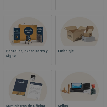
o
s
Pantallas, expositores y
Embalaje
signo
Suministros de Oficina
Sellos