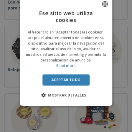
Equipos y suministros
Desechables
para servicio de
Ese sitio web utiliza
alimentos
cookies
ENGLISH
PORTUGUESE
Al hacer clic en "Aceptar todas las cookies",
acepta el almacenamiento de cookies en su
SPANISH
dispositivo para mejorar la navegación del
sitio, analizar el uso del sitio, ayudar en
nuestros esfuerzos de marketing y permitir la
personalización de anuncios.
Read more
Relojes de pulsera
Copas y Trofeos
ACEPTAR TODO
MOSTRAR DETALLES