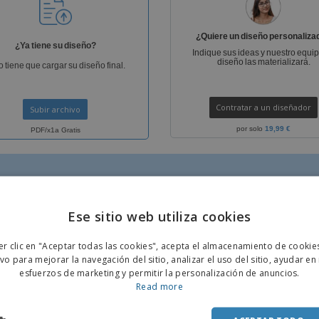
Etiquetas para
Maletas y mochilas
Libr
Impresoras
¿Quiere un diseño personaliza
¿Ya tiene su diseño?
Indique sus ideas y nuestro equi
diseño las materializará.
o tiene que cargar su diseño final.
Contratar a un diseñador
Subir archivo
por solo
19,99 €
PDF/x1a Gratis
Ese sitio web utiliza cookies
ENGL
er clic en "Aceptar todas las cookies", acepta el almacenamiento de cookie
POR
ivo para mejorar la navegación del sitio, analizar el uso del sitio, ayudar en
IS
GRATIS
esfuerzos de marketing y permitir la personalización de anuncios.
SPAN
Read more