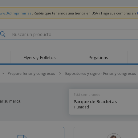
www.360imprimir.es
. ¿Sabía que tenemos una tienda en USA ? Haga sus compras en
Flyers y Folletos
Pegatinas
Pro
Tendencias
Nuevos productos
pro
>
Prepare ferias y congresos
>
Expositores y signo - Ferias y congresos
des
Banderas, estandartes
Roll-Up
Cami
y guiones
Equipos y suministros
Roll-ups
Bor
para servicio de
Está comprando
alimentos
Acti
Entrega a domicilio
Desechables
libr
ar su marca.
Parque de Bicicletas
Pegatinas, vinilos y
1 unidad
Relojes de pulsera
Tra
carteles
Sudaderas con
Copas y Trofeos
Caja
capucha
Reg
Expositores
Medallas
per
Pósters
Comida y Dulces
Pro