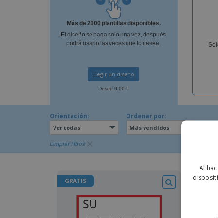
Imanes Personalizados
Más de 2000 plantillas disponibles.
Lonas
El diseño se paga solo una vez, después
podrá usarlo las veces que lo desee.
Sol
Elegir un diseño
Desde 0,00 €
Orientación:
Ordenar por:
Ver todas
Más vendidos
Limpiar filtros
Al hac
disposit
GRATIS
GRAT