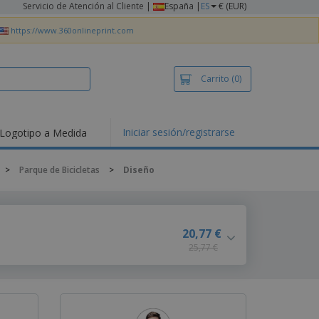
Servicio de Atención al Cliente
|
España |
ES
€ (EUR)
https://www.360onlineprint.com
Carrito
(0)
Iniciar sesión/registrarse
Logotipo a Medida
mociones y
ductos
>
Parque de Bicicletas
>
Diseño
tacados
setas y Polos
dados
vidades al aire
20,77 €
e
25,77 €
bajo desde casa
s de Envío
alos
sonalizados
ductos ecológicos